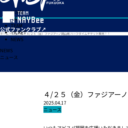
HOME
MATCH
TEAM
TICKET
ホーム
>
ニュース
>
４/２５（金）ファジアーノ岡山戦 ハーフタイムチケット販売！！
NEWS
NEWS
ニュース
４/２５（金）ファジアー
2025.04.17
ニュース
いつもアビスパ福岡を応援いただきまし