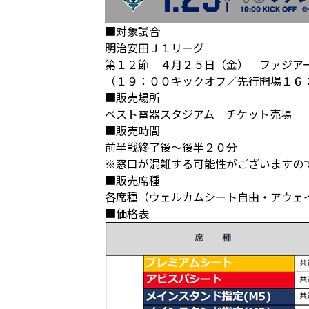
■対象試合
明治安田Ｊ１リーグ
第１２節 ４月２５日（金） ファジア
（１９：００キックオフ／先行開場１６
■販売場所
ベスト電器スタジアム チケット売場
■販売時間
前半戦終了後～後半２０分
※窓口が混雑する可能性がございますの
■販売席種
各席種（ウェルカムシート自由・アウェ
■価格表