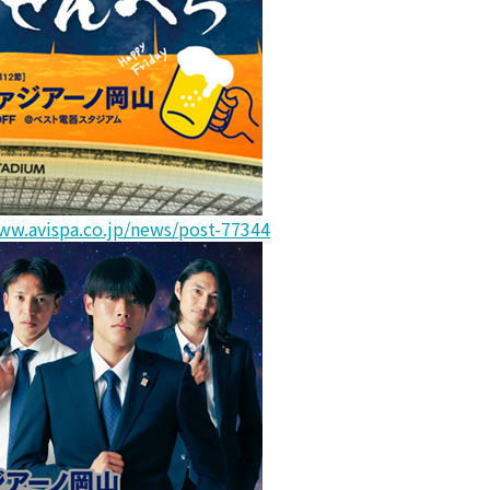
ww.avispa.co.jp/news/post-77344