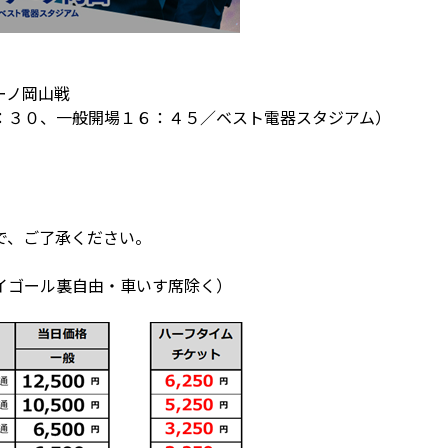
ーノ岡山戦
：３０、一般開場１６：４５／ベスト電器スタジアム）
で、ご了承ください。
イゴール裏自由・車いす席除く）