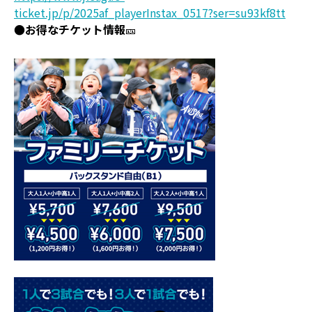
ticket.jp/p/2025af_playerInstax_0517?ser=su93kf8tt
●お得なチケット情報
🎫