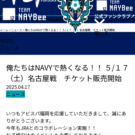
HOME
TICKET
MATCH
TEAM
NEWS
GOODS
FAN
ACADEMY
SCHO
ホーム
>
ニュース
>
俺たちはNAVYで熱くなる！！ ５/１７（土）名古屋戦 チケット販売開始
閉じる
NEWS
ニュース
俺たちはNAVYで熱くなる！！ ５/１７
（土）名古屋戦 チケット販売開始
2025.04.17
ニュース
いつもアビスパ福岡を応援していただきまして、誠にあ
りがとうございます。
今年もJRAとのコラボレーション実施！！