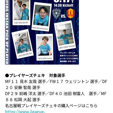
●プレイヤーズチェキ 対象選手
MF１１ 見木 友哉 選手／FW１７ ウェリントン 選手／DF
２０ 安藤 智哉 選手
DF２９ 前嶋 洋太 選手／DF４０ 池田 樹雷人 選手／MF
８８ 松岡 大起 選手
名古屋戦プレイヤーズチェキの購入ページはこちら
https://www.jleague-