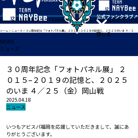
HOME
TICKET
MATCH
TEAM
NEWS
GOODS
FAN
ACADEMY
SCHO
ホーム
>
ニュース
>
３０周年記念「フォトパネル展」 ２０１５–２０１９の記憶と、２０２５のいま ４／２５（金）岡山戦
閉じる
NEWS
ニュース
３０周年記念「フォトパネル展」 ２
０１５–２０１９の記憶と、２０２５
のいま ４／２５（金）岡山戦
2025.04.18
ニュース
いつもアビスパ福岡を応援していただきまして、誠にあ
りがとうございます。