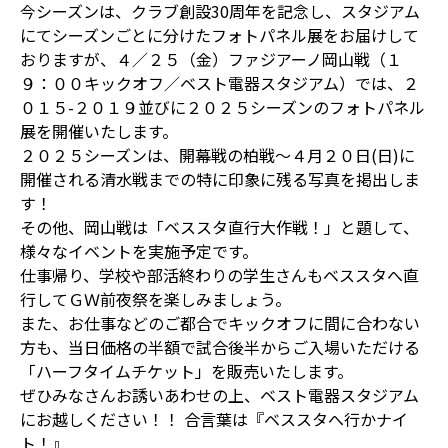
今シーズンは、クラブ創設30周年を記念し、スタジアム
にてシーズンごとに分けたフォトパネル展をお届けして
おりますが、４／２５（金）ファジアーノ岡山戦（１
９：００キックオフ／ベスト電器スタジアム）では、２
０１５-２０１９並びに２０２５シーズンのフォトパネル
展を開催いたします。
２０２５シーズンは、開幕戦の柏戦～４月２０日(日)に
開催される清水戦までの特に印象に残る写真を掲出しま
す！
その他、岡山戦は「ベススタ直行大作戦！」と題して、
様々なイベントを実施予定です。
仕事帰り、学校や部活終わりの学生さんもベススタへ直
行してＧＷ前夜祭を楽しみましょう。
また、お仕事などのご都合でキックオフに間に合わない
方も、当日価格の半額で試合後半からご入場いただける
「ハーフタイムチケット」を販売いたします。
ぜひみなさんお誘いあわせの上、ベスト電器スタジアム
にお越しください！！ 合言葉は『ベススタへ行かナイ
ト！』