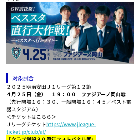
対象試合
２０２５明治安田Ｊ１リーグ第１２節
４月２５日（金） １９：００ ファジアーノ岡山戦
（先行開場１６：３０、一般開場１６：４５／ベスト電
器スタジアム）
＜チケットはこちら＞
Ｊリーグチケット
https://www.jleague-
ticket.jp/club/af/
「クラブ創設３０周年フォトパネル展」