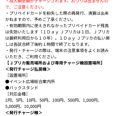
・投入額全額がチャージされます。おつりは出ませんの
で、ご注意ください。
・プリペイドカードを紛失した際の再発行、清算は出来
かねますので、予めご了承ください。
・有効期限内に使えきれなかったプリペイドカード残高
は失効いたします（１Ｄａｙ Ｊプリカは１日、Ｊプリカ
は最終利用日から１０年）。１Ｄａｙ Ｊプリカの払い戻
しは各試合終了後約１時間で終了となります。
・発行・チャージの際は、端末の注意事項をよくお読み
いただき、ご利用ください。
【Ｊプリカ販売場所および専用チャージ機設置場所】
＜発行チャージ払戻機＞
［設置場所］
●イベント広場総合案内所
●バックスタンド
［対応金種］
1円、5円、10円、50円、100円、500円、1,000円、
5,000円、10,000円
＜発行チャージ機＞