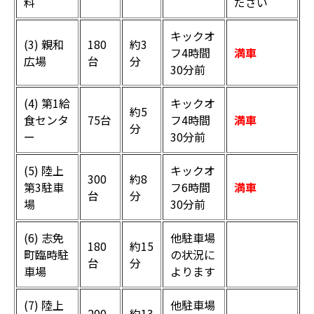
料
ださい
キックオ
(3) 親和
180
約3
フ4時間
満車
広場
台
分
30分前
(4) 第1給
キックオ
約5
食センタ
75台
フ4時間
満車
分
ー
30分前
(5) 陸上
キックオ
300
約8
第3駐車
フ6時間
満車
台
分
場
30分前
(6) 志免
他駐車場
180
約15
町臨時駐
の状況に
台
分
車場
よります
(7) 陸上
他駐車場
200
約13