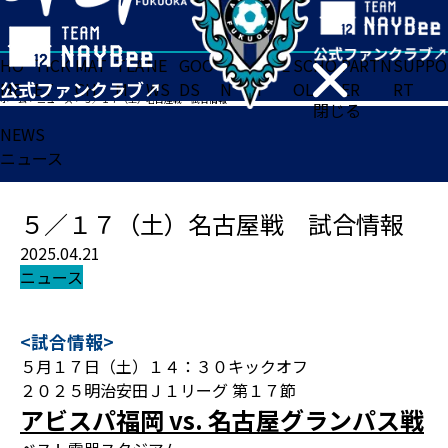
HO
TICK
MAT
TEA
NE
GOO
FA
ACADE
SCHO
PARTN
SUPPO
ME
ET
CH
M
WS
DS
N
MY
OL
ER
RT
ホーム
>
ニュース
>
５／１７（土）名古屋戦 試合情報
閉じる
NEWS
ニュース
５／１７（土）名古屋戦 試合情報
2025.04.21
ニュース
<試合情報>
５月１７日（土）１４：３０キックオフ
２０２５明治安田Ｊ１リーグ 第１７節
アビスパ福岡 vs. 名古屋グランパス戦