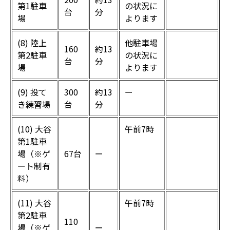
第1駐車
の状況に
台
分
場
よります
(8) 陸上
他駐車場
160
約13
第2駐車
の状況に
台
分
場
よります
(9) 投て
300
約13
ー
き練習場
台
分
(10) 大谷
午前7時
第1駐車
場（※ゲ
67台
ー
ート制有
料）
(11) 大谷
午前7時
第2駐車
110
場（※ゲ
ー