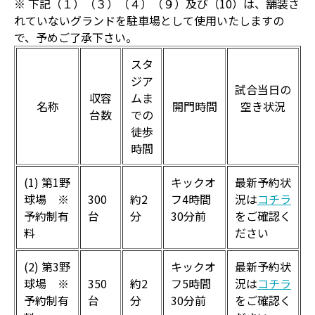
※ 下記（１）（３）（４）（９）及び（10）は、舗装さ
れていないグランドを駐車場として使用いたしますの
で、予めご了承下さい。
スタ
ジア
試合当日の
収容
ムま
名称
開門時間
空き状況
台数
での
徒歩
時間
(1) 第1野
キックオ
最新予約状
球場 ※
300
約2
フ4時間
況は
コチラ
予約制有
台
分
30分前
をご確認く
料
ださい
(2) 第3野
キックオ
最新予約状
球場 ※
350
約2
フ5時間
況は
コチラ
予約制有
台
分
30分前
をご確認く