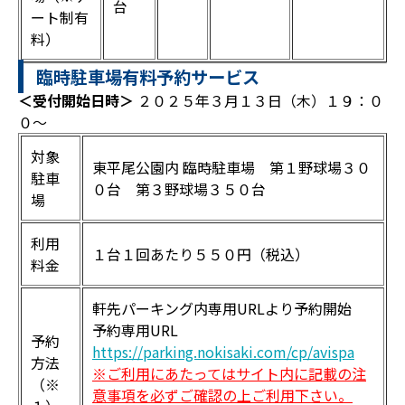
台
ート制有
料）
臨時駐車場有料予約サービス
＜受付開始日時＞
２０２５年３月１３日（木）１９：０
０～
対象
東平尾公園内 臨時駐車場 第１野球場３０
駐車
０台 第３野球場３５０台
場
利用
１台１回あたり５５０円（税込）
料金
軒先パーキング内専用URLより予約開始
予約専用URL
予約
https://parking.nokisaki.com/cp/avispa
方法
※ご利用にあたってはサイト内に記載の注
（※
意事項を必ずご確認の上ご利用下さい。