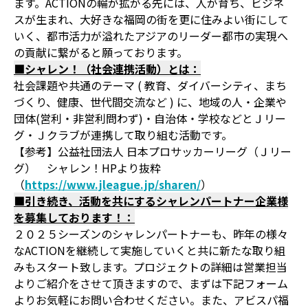
ます。ACTIONの輪が拡がる先には、人が育ち、ビジネ
スが生まれ、大好きな福岡の街を更に住みよい街にして
いく、都市活力が溢れたアジアのリーダー都市の実現へ
の貢献に繋がると願っております。
■シャレン！（社会連携活動）とは：
社会課題や共通のテーマ ( 教育、ダイバーシティ、まち
づくり、健康、世代間交流など ) に、地域の人・企業や
団体(営利・非営利問わず)・自治体・学校などとＪリー
グ・Ｊクラブが連携して取り組む活動です。
【参考】公益社団法人 日本プロサッカーリーグ（Ｊリー
グ） シャレン！HPより抜粋
（
https://www.jleague.jp/sharen/
）
■引き続き、活動を共にするシャレンパートナー企業様
を募集しております！：
２０２５シーズンのシャレンパートナーも、昨年の様々
なACTIONを継続して実施していくと共に新たな取り組
みもスタート致します。プロジェクトの詳細は営業担当
よりご紹介をさせて頂きますので、まずは下記フォーム
よりお気軽にお問い合わせください。また、アビスパ福