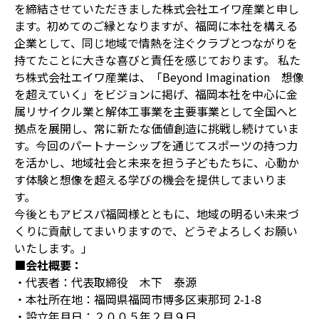
を締結させていただきました株式会社エイワ産業と申し
ます。初めてのご縁となりますが、福岡に本社を構える
企業として、同じ地域で情熱を注ぐクラブとつながりを
持てたことに大きな喜びと責任を感じております。 私た
ち株式会社エイワ産業は、「Beyond Imagination 想像
を超えていく」をビジョンに掲げ、福岡本社を中心に金
属リサイクル業と解体工事業を主要事業として全国へと
拠点を展開し、常に新たな価値創造に挑戦し続けていま
す。今回のパートナーシップを通じてスポーツの持つ力
を活かし、地域社会と未来を担う子どもたちに、心動か
す体験と想像を超える学びの機会を提供してまいりま
す。
今後ともアビスパ福岡様とともに、地域の明るい未来づ
くりに貢献してまいりますので、どうぞよろしくお願い
いたします。」
■会社概要：
・代表者：代表取締役 木下 泰源
・本社所在地：福岡県福岡市博多区東那珂 2-1-8
・設立年月日：２００５年２月９日