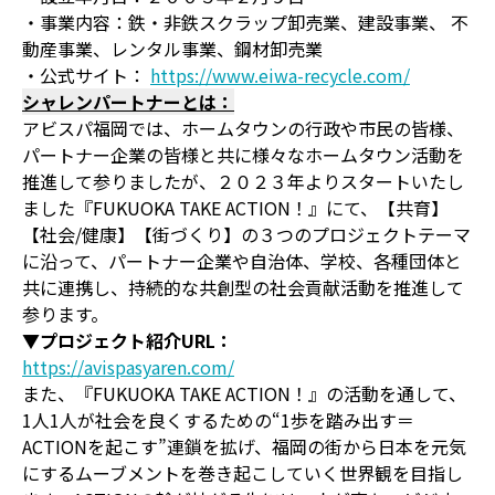
・事業内容：鉄・非鉄スクラップ卸売業、建設事業、 不
動産事業、レンタル事業、鋼材卸売業
・公式サイト：
https://www.eiwa-recycle.com/
シャレンパートナーとは：
アビスパ福岡では、ホームタウンの行政や市民の皆様、
パートナー企業の皆様と共に様々なホームタウン活動を
推進して参りましたが、２０２３年よりスタートいたし
ました『FUKUOKA TAKE ACTION！』にて、【共育】
【社会/健康】【街づくり】の３つのプロジェクトテーマ
に沿って、パートナー企業や自治体、学校、各種団体と
共に連携し、持続的な共創型の社会貢献活動を推進して
参ります。
▼プロジェクト紹介URL：
https://avispasyaren.com/
また、『FUKUOKA TAKE ACTION！』の活動を通して、
1人1人が社会を良くするための“1歩を踏み出す＝
ACTIONを起こす”連鎖を拡げ、福岡の街から日本を元気
にするムーブメントを巻き起こしていく世界観を目指し