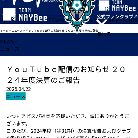
HOME
TICKET
MATCH
TEAM
NEWS
GOODS
FAN
ACADEMY
SCHO
ホーム
>
ニュース
>
ＹｏｕＴｕｂｅ配信のお知らせ ２０２４年度決算のご報告
閉じる
NEWS
ニュース
ＹｏｕＴｕｂｅ配信のお知らせ ２０
２４年度決算のご報告
2025.04.22
ニュース
いつもアビスパ福岡を応援いただき、誠にありがとうご
ざいます。
このたび、2024年度（第31期）の決算報告およびクラブ