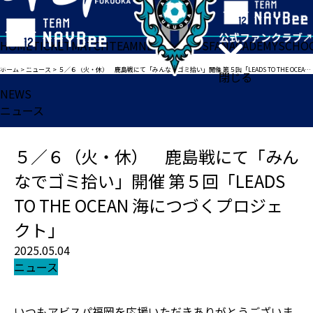
HOME
TICKET
MATCH
TEAM
NEWS
GOODS
FAN
ACADEMY
SCHO
ホーム
>
ニュース
>
５／６（火・休） 鹿島戦にて「みんなでゴミ拾い」開催 第５回「LEADS TO THE OCEAN 海につづくプロジェクト」
閉じる
NEWS
ニュース
５／６（火・休） 鹿島戦にて「みん
なでゴミ拾い」開催 第５回「LEADS
TO THE OCEAN 海につづくプロジェ
クト」
2025.05.04
ニュース
いつもアビスパ福岡を応援いただきありがとうございま