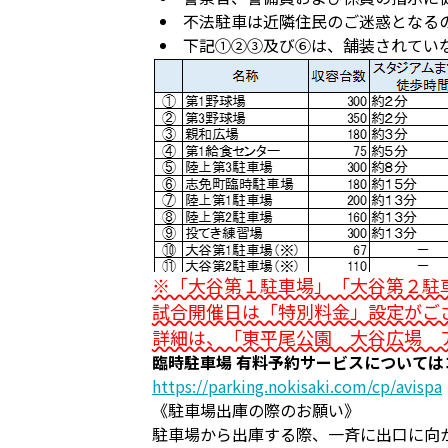
不法駐車は近隣住民のご迷惑となる
下記①②③及び⑥は、舗装されてい
※「大谷第１駐車場」「大谷第２駐
試合開催日は「特別料金」設定がご
詳細は、「東平尾公園 大谷広場 
臨時駐車場 有料予約サービスについて
https://parking.nokisaki.com/cp/avispa
《駐車場出庫の際のお願い》
駐車場から出庫する際、一斉に出口に向