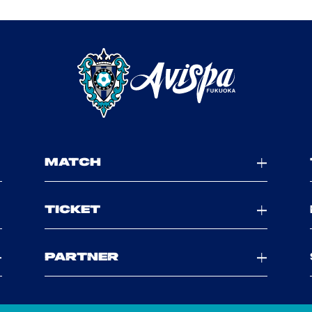
MATCH
TICKET
PARTNER