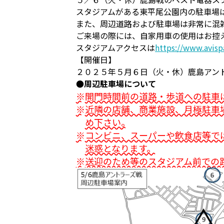
スタジアムがある東平尾公園内の駐車場
また、周辺道路および駐車場は非常に混
ご来場の際には、自家用車の使用はお控
スタジアムアクセスは
https://www.avisp
【開催日】
２０２５年５月６日（火・休）鹿島ア
●周辺駐車場について
開門時間前の道路・歩道への駐車
近隣の店舗、商業施設、月極駐車
め下さい。
コンビニ、スーパーや飲食店等で
迷惑となります。
送迎のため等のスタジアム前での