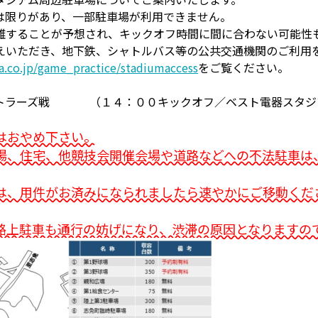
は限りがあり、一部駐車場が利用できません。
雑することが予想され、キックオフ時間に間に合わない可能性
えいただき、地下鉄、シャトルバス等の公共交通機関のご利用
a.co.jp/game_practice/stadiumaccess
をご覧ください。
ントラーズ戦 （１４：００キックオフ／ベスト電器スタジ
はおやめ下さい。
場、住宅、他競技会開催会場や道路などへの不法駐車は
は、用件がお済みになられましたら速やかにご移動くだ
路上駐車も通行の妨げになり、渋滞の原因となりますの