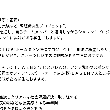
場所：福岡）
実践する“課題解決型プロジェクト”。
営を通し、自らチームメンバーと連携しながらシャレン！プロジ
レン！に興味がある学生におすすめ。
り上げる“ホームタウン推進プロジェクト”。地域に根差したサ
福岡が好き、スポーツビジネスに興味がある学生におすすめ。
）
シャレン！、ＷＥＢ３/アビスパＤＡＯ、アジア戦略やスポンサ
岡のオフィシャルパートナーである(株)ＬＡＳＩＮＶＡと連携
興味がある学生におすすめ。
と連携したリアルな社会課題解決に取り組める
発表の場など成長実感のある半年間
を超えた多様な交流と刺激