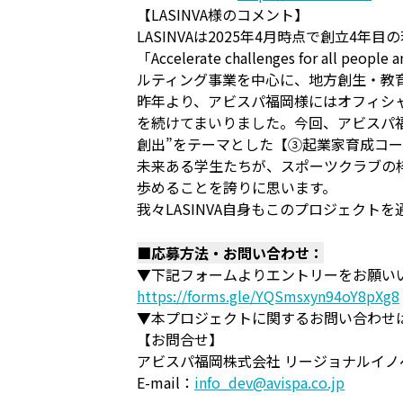
【LASINVA様のコメント】
LASINVAは2025年4月時点で創立4年
「Accelerate challenges for
ルティング事業を中心に、地方創生・教
昨年より、アビスパ福岡様にはオフィシ
を続けてまいりました。今回、アビスパ福岡様
創出”をテーマとした【③起業家育成コー
未来ある学生たちが、スポーツクラブの
歩めることを誇りに思います。
我々LASINVA自身もこのプロジェク
■応募方法・お問い合わせ：
▼下記フォームよりエントリーをお願いい
https://forms.gle/YQSmsxyn94oY8pXg8
▼本プロジェクトに関するお問い合わせ
【お問合せ】
アビスパ福岡株式会社 リージョナルイノ
E-mail：
info_dev@avispa.co.jp