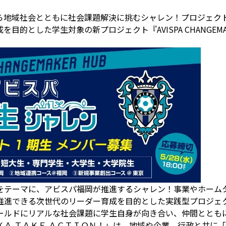
域社会とともに社会課題解決に挑むシャレン！プロジェクト「FUKU
的とした学生対象の新プロジェクト『AVISPA CHANGEMA
”をテーマに、アビスパ福岡が推進するシャレン！事業やホーム
推進できる次世代のリーダー育成を目的とした実践型プロジェ
ールドにリアルな社会課題に学生自身が向き合い、仲間ととも
ＫＡ ＴＡＫＥ ＡＣＴＩＯＮ！」は、地域や企業、行政と共に