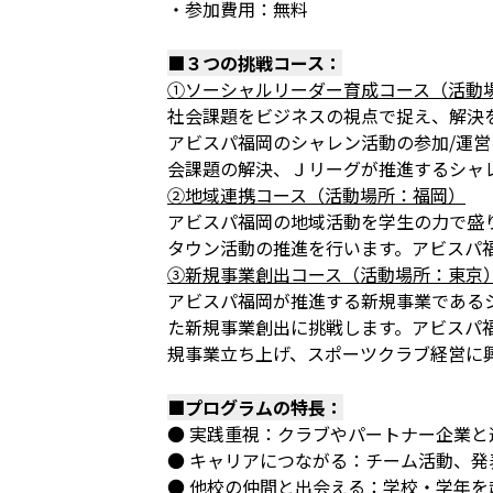
・参加費用：無料
■３つの挑戦コース：
①ソーシャルリーダー育成コース（活動
社会課題をビジネスの視点で捉え、解決を
アビスパ福岡のシャレン活動の参加/運
会課題の解決、Ｊリーグが推進するシャ
②地域連携コース（活動場所：福岡）
アビスパ福岡の地域活動を学生の力で盛
タウン活動の推進を行います。アビスパ
③新規事業創出コース（活動場所：東京
アビスパ福岡が推進する新規事業である
た新規事業創出に挑戦します。アビスパ福
規事業立ち上げ、スポーツクラブ経営に
■プログラムの特長：
● 実践重視：クラブやパートナー企業
● キャリアにつながる：チーム活動、
● 他校の仲間と出会える：学校・学年