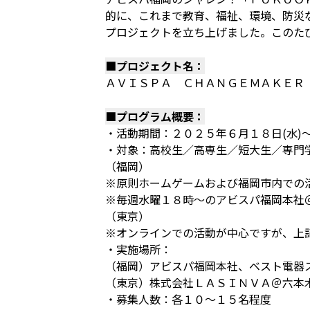
的に、これまで教育、福祉、環境、防災
プロジェクトを立ち上げました。このた
■プロジェクト名：
ＡＶＩＳＰＡ ＣＨＡＮＧＥＭＡＫＥＲ 
■プログラム概要：
・活動期間：２０２５年６月１８日(水)
・対象：高校生／高専生／短大生／専門
（福岡）
※原則ホームゲームおよび福岡市内での
※毎週水曜１８時～のアビスパ福岡本社
（東京）
※オンラインでの活動が中心ですが、上
・実施場所：
（福岡）アビスパ福岡本社、ベスト電器
（東京）株式会社ＬＡＳＩＮＶＡ＠六本
・募集人数：各１０～１５名程度