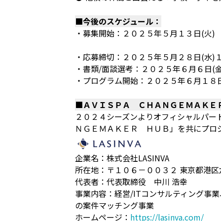
■今後のスケジュール：
・募集開始：２０２５年５月１３日(火)
・応募締切：２０２５年５月２８日(水)
・書類/面談選考：２０２５年６月６日(金
・プログラム開始：２０２５年６月１８日
■ＡＶＩＳＰＡ ＣＨＡＮＧＥＭＡＫＥ
２０２４シーズンよりオフィシャルパー
ＮＧＥＭＡＫＥＲ ＨＵＢ」を共にプロ
企業名：株式会社LASINVA
所在地：〒１０６－００３２ 東京都港区
代表者：代表取締役 中川 浩幸
事業内容：経営/ITコンサルティング
の案件マッチング事業
ホームページ：
https://lasinva.com/