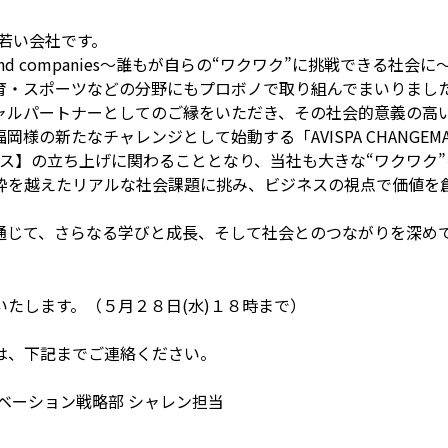
目の若い会社です。
 all people and companies〜誰もが自らの“ワクワク”に挑
育・スポーツなどの分野にもプロボノで取り組んでまいりまし
ャルパートナーとしてのご縁をいただき、その社会的意義の高
の新たなチャレンジとして始動する「AVISPA CHANGEMA
ス】の立ち上げに関わることとなり、当社も大きな“ワクワク
枠を越えたリアルな社会課題に挑み、ビジネスの視点で価値を
トを通じて、さらなる学びと成長、そして社会とのつながりを深め
たします。（５月２８日(水)１８時まで）
は、下記までご連絡ください。
ベーション戦略部 シャレン担当