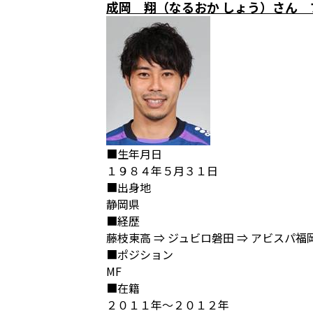
成岡 翔（なるおか しょう）さん 
■生年月日
１９８４年５月３１日
■出身地
静岡県
■経歴
藤枝東高 ⇒ ジュビロ磐田 ⇒ アビスパ福岡
■ポジション
MF
■在籍
２０１１年～２０１２年