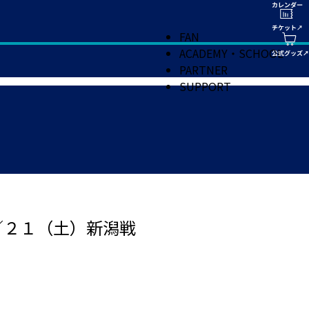
FAN
ACADEMY・SCHOOL
PARTNER
SUPPORT
／２１（土）新潟戦