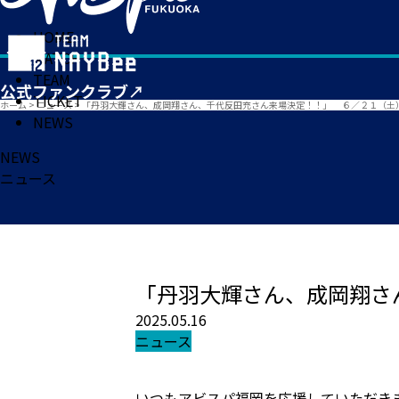
HOME
MATCH
TEAM
TICKET
ホーム
>
ニュース
>
「丹羽大輝さん、成岡翔さん、千代反田充さん来場決定！！」 ６／２１（土
NEWS
NEWS
ニュース
「丹羽大輝さん、成岡翔さ
2025.05.16
ニュース
いつもアビスパ福岡を応援していただき