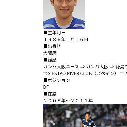
■生年月日
１９８６年１月１６日
■出身地
大阪府
■経歴
ガンバ大阪ユース ⇒ ガンバ大阪 ⇒ 徳島
⇒S ESTAO RIVER CLUB（スペイン） ⇒ A
■ポジション
DF
■在籍
２００８年～２０１１年