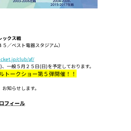
レックス戦
４５／ベスト電器スタジアム）
cket.jp/club/af/
)、一般５月２５日(日)を予定しております。
ャルトークショー第５弾開催！！
、お知らせします。
ロフィール