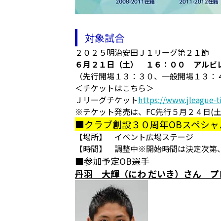
対象試合
２０２５明治安田Ｊ１リーグ第２１節
６月２１日（土） １６：００ アルビ
（先行開場１３：３０、一般開場１３：
＜チケットはこちら＞
Ｊリーグチケット
https://www.jleague-ti
※チケット発売は、FC先行５月２４日(土
■クラブ創設３０周年OBスペシ
【場所】 イベント広場ステージ
【時間】 調整中※開始時間は決定次第
■参加予定OB選手
丹羽 大輝（にわ だいき）さん プ