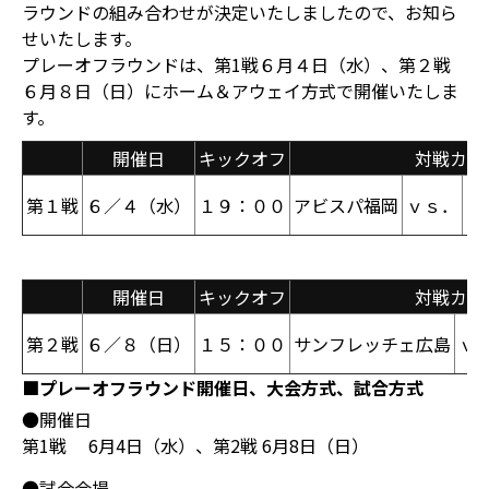
ラウンドの組み合わせが決定いたしましたので、お知ら
せいたします。
プレーオフラウンドは、第1戦６月４日（水）、第２戦
６月８日（日）にホーム＆アウェイ方式で開催いたしま
す。
開催日
キックオフ
対戦カー
第１戦
６／４（水）
１９：００
アビスパ福岡
ｖｓ．
サ
開催日
キックオフ
対戦カー
第２戦
６／８（日）
１５：００
サンフレッチェ広島
ｖ
■プレーオフラウンド開催日、大会方式、試合方式
●開催日
第1戦 6月4日（水）、第2戦 6月8日（日）
●試合会場