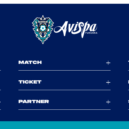
MATCH
TICKET
PARTNER