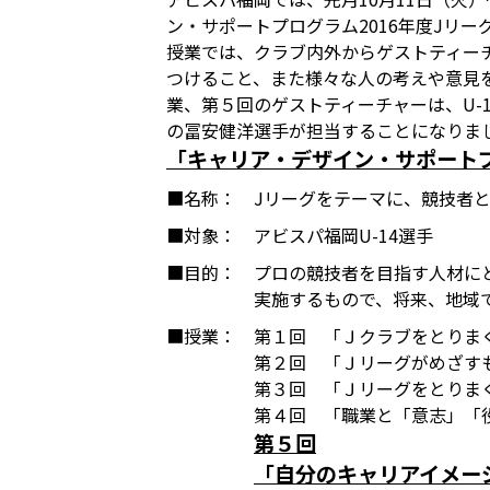
ン・サポートプログラム2016年度Jリ
授業では、クラブ内外からゲストティー
つけること、また様々な人の考えや意見
業、第５回のゲストティーチャーは、U-
の冨安健洋選手が担当することになりま
「キャリア・デザイン・サポートプ
■名称：
Jリーグをテーマに、競技者
■対象：
アビスパ福岡U-14選手
■目的：
プロの競技者を目指す人材に
実施するもので、将来、地域
■授業：
第１回 「Ｊクラブをとりまく
第２回 「Ｊリーグがめざすも
第３回 「Ｊリーグをとりまく
第４回 「職業と「意志」「役
第５回
「自分のキャリアイメー