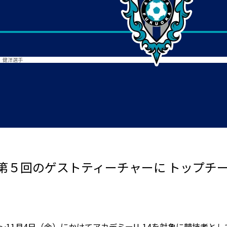
 健洋選手
第５回のゲストティーチャーに トップチ
）～11月4日（金）にかけてアカデミーU-14を対象に競技者