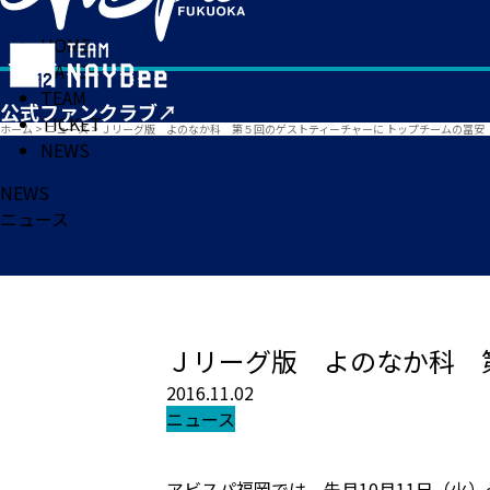
HOME
MATCH
TEAM
TICKET
ホーム
>
ニュース
>
Ｊリーグ版 よのなか科 第５回のゲストティーチャーに トップチームの冨安
NEWS
NEWS
ニュース
Ｊリーグ版 よのなか科 
2016.11.02
ニュース
アビスパ福岡では、先月10月11日（火