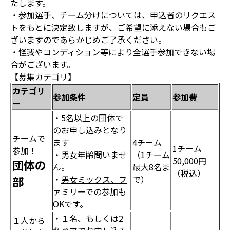
たします。
・参加選手、チーム分けについては、申込者のリクエス
トをもとに決定致しますが、ご希望に添えない場合もご
ざいますのであらかじめご了承ください。
・怪我やコンディション等により全選手参加できない場
合がございます。
【募集カテゴリ】
カテゴリ
参加条件
定員
参加費
ー
・5名以上の団体で
のお申し込みとなり
チームで
ます
4チーム
1チーム
参加！
・男女年齢問いませ
（1チーム
50,000円
団体の
ん。
最大8名ま
（税込）
部
・
男女ミックス、フ
で）
ァミリーでの参加も
OKです。
・１名、もしくは2
１人から