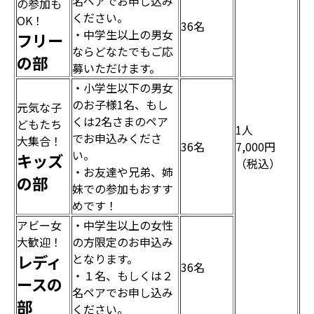
名ペアでお申し込み
の参加も
ください。
OK！
36名
・中学生以上の男女
フリー
ならどなたでもご応
の部
募いただけます。
・小学生以下の男女
のお子様1名、もし
元気な子
くは2名さまのペア
どもたち
1人
でお申込みくださ
大集合！
36名
7,000円
い。
キッズ
（税込）
・お友達や兄弟、姉
の部
妹での参加もおすす
めです！
アビー女
・中学生以上の女性
大歓迎！
の方限定のお申込み
レディ
となります。
36名
・１名、もしくは２
ースの
名ペアでお申し込み
部
ください。