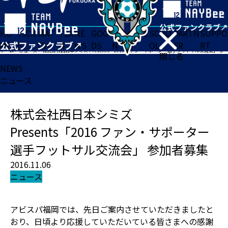
HO
TICK
MAT
TEA
NE
GOO
FA
ACADE
SCHO
PARTN
SUPPO
ME
ET
CH
M
WS
DS
N
MY
OL
ER
RT
ホーム
>
ニュース
>
株式会社西日本シミズ Presents「2016 ファン・サポーター 選手フットサル交流会」 参加者募集
閉じる
NEWS
ニュース
株式会社西日本シミズ
Presents「2016 ファン・サポーター
選手フットサル交流会」 参加者募集
2016.11.06
ニュース
アビスパ福岡では、先日ご案内させていただきましたと
おり、日頃より応援していただいている皆さまへの感謝