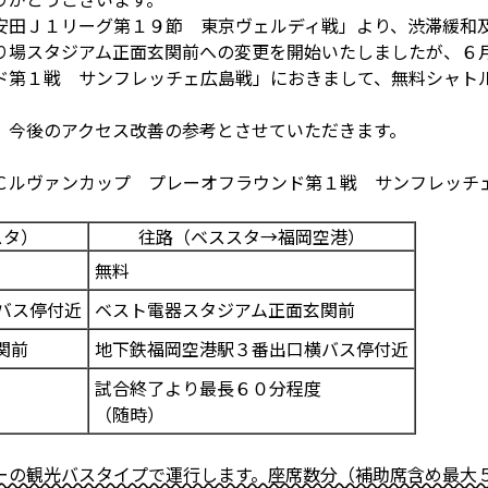
安田Ｊ１リーグ第１９節 東京ヴェルディ戦」より、渋滞緩和
り場スタジアム正面玄関前への変更を開始いたしましたが、６
ド第１戦 サンフレッチェ広島戦」におきまして、無料シャト
、今後のアクセス改善の参考とさせていただきます。
Ｃルヴァンカップ プレーオフラウンド第１戦 サンフレッチ
スタ）
往路（ベススタ→福岡空港）
無料
バス停付近
ベスト電器スタジアム正面玄関前
関前
地下鉄福岡空港駅３番出口横バス停付近
試合終了より最長６０分程度
（随時）
ーの観光バスタイプで運行します。座席数分（補助席含め最大