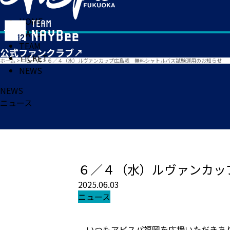
HOME
MATCH
TEAM
TICKET
ホーム
>
ニュース
>
６／４（水）ルヴァンカップ広島戦 無料シャトルバス試験運用のお知らせ
NEWS
NEWS
ニュース
６／４（水）ルヴァンカッ
2025.06.03
ニュース
いつもアビスパ福岡を応援いただきあ