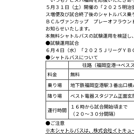
５月３１日（土）開催の「２０２５明治
ス増便及び試合終了後のシャトルバス乗
ＢＣルヴァンカップ プレーオフラウン
お知らせいたします。
本無料シャトルバスの試験運用を検証し
●試験運用試合
６月４日（水）「２０２５ＪリーグＹＢ
●シャトルバスについて
往路（福岡空港→ベス
料金
無料
乗り場
地下鉄福岡空港駅３番出口横
降り場
ベスト電器スタジアム正面玄
１６時から試合開始頃まで
運行時間
（２０～３０分間隔）
●ご注意
※本シャトルバスは、株式会社イトキュ