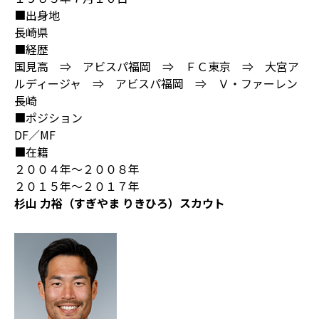
■出身地
長崎県
■経歴
国見高 ⇒ アビスパ福岡 ⇒ ＦＣ東京 ⇒ 大宮ア
ルディージャ ⇒ アビスパ福岡 ⇒ Ｖ・ファーレン
長崎
■ポジション
DF／MF
■在籍
２００４年～２００８年
２０１５年～２０１７年
杉山 力裕（すぎやま りきひろ）スカウト