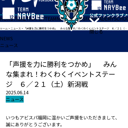
HOME
TICKET
MATCH
TEAM
NEWS
GOODS
FAN
ACADEMY
SCHO
ホーム
>
ニュース
>
「声援を力に勝利をつかめ」 みんな集まれ！わくわくイベントステージ ６／２１（土）新潟戦
閉じる
NEWS
ニュース
「声援を力に勝利をつかめ」 みん
な集まれ！わくわくイベントステー
ジ ６／２１（土）新潟戦
2025.06.14
ニュース
いつもアビスパ福岡に温かいご声援をいただきまして、
誠にありがとうございます。