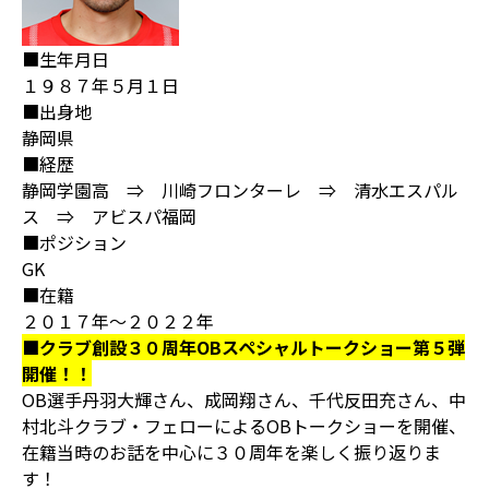
■生年月日
１９８７年５月１日
■出身地
静岡県
■経歴
静岡学園高 ⇒ 川崎フロンターレ ⇒ 清水エスパル
ス ⇒ アビスパ福岡
■ポジション
GK
■在籍
２０１７年～２０２２年
■クラブ創設３０周年OBスペシャルトークショー第５弾
開催！！
OB選手丹羽大輝さん、成岡翔さん、千代反田充さん、中
村北斗クラブ・フェローによるOBトークショーを開催、
在籍当時のお話を中心に３０周年を楽しく振り返りま
す！