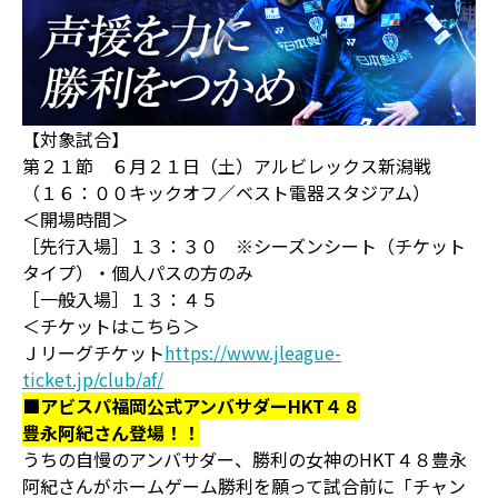
【対象試合】
第２１節 ６月２１日（土）アルビレックス新潟戦
（１６：００キックオフ／ベスト電器スタジアム）
＜開場時間＞
［先行入場］１３：３０ ※シーズンシート（チケット
タイプ）・個人パスの方のみ
［一般入場］１３：４５
＜チケットはこちら＞
Ｊリーグチケット
https://www.jleague-
ticket.jp/club/af/
■アビスパ福岡公式アンバサダーHKT４８
豊永阿紀さん登場！！
うちの自慢のアンバサダー、勝利の女神のHKT４８豊永
阿紀さんがホームゲーム勝利を願って試合前に「チャン