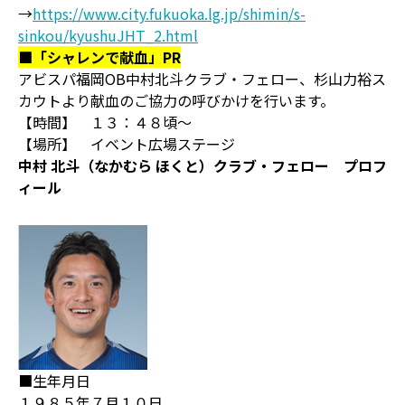
→
https://www.city.fukuoka.lg.jp/shimin/s-
sinkou/kyushuJHT_2.html
■「シャレンで献血」PR
アビスパ福岡OB中村北斗クラブ・フェロー、杉山力裕ス
カウトより献血のご協力の呼びかけを行います。
【時間】 １３：４８頃～
【場所】 イベント広場ステージ
中村 北斗（なかむら ほくと）クラブ・フェロー プロフ
ィール
■生年月日
１９８５年７月１０日