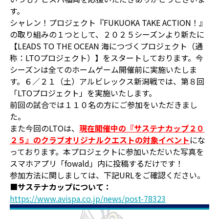
す。
シャレン！プロジェクト『FUKUOKA TAKE ACTION！』
の取り組みの１つとして、２０２５シーズンより新たに
【LEADS TO THE OCEAN 海につづくプロジェクト（通
称：LTOプロジェクト）】をスタートしております。今
シーズンは全てのホームゲーム開催前に実施いたしま
す。６／２１（土）アルビレックス新潟戦では、第８回
「LTOプロジェクト」を実施いたします。
前回の試合では１１０名の方にご参加をいただきまし
た。
また今回のLTOは、
現在開催中の『サステナカップ２０
２５』のクラブオリジナルクエストの対象イベント
にな
っております。本プロジェクトに参加いただいた写真を
スマホアプリ「fowald」内に投稿するだけです！
参加方法に関しましては、下記URLをご確認ください。
■
サステナカップについて：
https://www.avispa.co.jp/news/post-78323