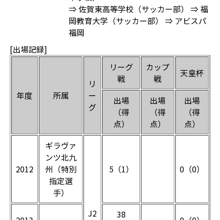
⇒ 佐賀東高等学校（サッカー部） ⇒ 福
岡教育大学（サッカー部） ⇒ アビスパ
福岡
[出場記録]
リーグ
カップ
天皇杯
戦
戦
リ
年度
所属
ー
出場
出場
出場
グ
（得
（得
（得
点）
点）
点）
ギラヴァ
ンツ北九
2012
州（特別
5（1）
0（0）
指定選
手）
J2
38