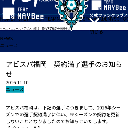
HOME
TICKET
MATCH
TEAM
NEWS
GOODS
FAN
ACADEMY
SCHO
ホーム
>
ニュース
>
アビスパ福岡 契約満了選手のお知らせ
閉じる
NEWS
ニュース
アビスパ福岡 契約満了選手のお知ら
せ
2016.11.10
ニュース
アビスパ福岡は、下記の選手につきまして、2016年シー
ズンでの選手契約満了に伴い、来シーズンの契約を更新
しないこととなりましたのでお知らせいたします。