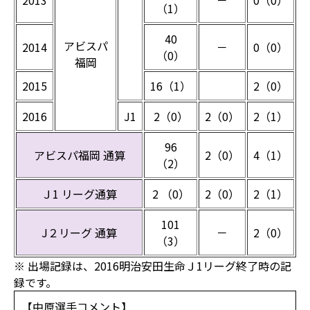
2013
－
0（0）
（1）
40
アビスパ
2014
－
0（0）
（0）
福岡
2015
16（1）
2（0）
2016
J1
2（0）
2（0）
2（1）
96
アビスパ福岡 通算
2（0）
4（1）
（2）
Ｊ1 リーグ通算
2 （0）
2（0）
2（1）
101
J２リーグ 通算
－
2（0）
（3）
※ 出場記録は、2016明治安田生命Ｊ1リーグ終了時の記
録です。
【中原選手コメント】