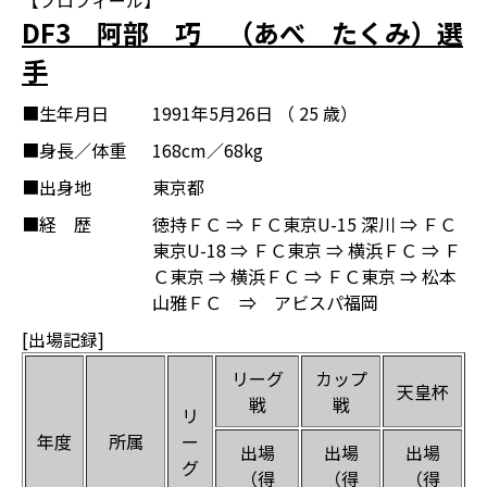
【プロフィール】
DF3 阿部 巧 （あべ たくみ）選
手
■生年月日
1991年5月26日 （ 25 歳）
■身長／体重
168cm／68kg
■出身地
東京都
■経 歴
徳持ＦＣ ⇒ ＦＣ東京U-15 深川 ⇒ ＦＣ
東京U-18 ⇒ ＦＣ東京 ⇒ 横浜ＦＣ ⇒ Ｆ
Ｃ東京 ⇒ 横浜ＦＣ ⇒ ＦＣ東京 ⇒ 松本
山雅ＦＣ ⇒ アビスパ福岡
[出場記録]
リーグ
カップ
天皇杯
戦
戦
リ
年度
所属
ー
出場
出場
出場
グ
（得
（得
（得