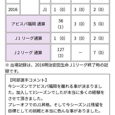
2016
J1
1 （0）
3（0）
2（0）
56
アビスパ福岡 通算
3（0）
5（0）
（1）
Ｊ1 リーグ通算
1 （0）
3（0）
2（0）
127
J２リーグ 通算
－
7（0）
（3）
※ 出場記録は、2016明治安田生命Ｊ1リーグ終了時の記
録です。
【阿部選手コメント】
今シーズンでアビスパ福岡を離れる事が決まりまし
た。加入して3シーズンでしたが本当に多くの経験を
させて頂きました。
プレーオフでのJ1昇格。そして今シーズンJ1残留を
目標としての挑戦と本当に色んな事がありました。