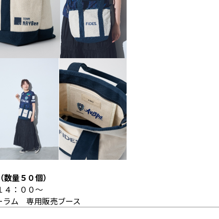
（数量５０個）
１４：００～
ーラム 専用販売ブース