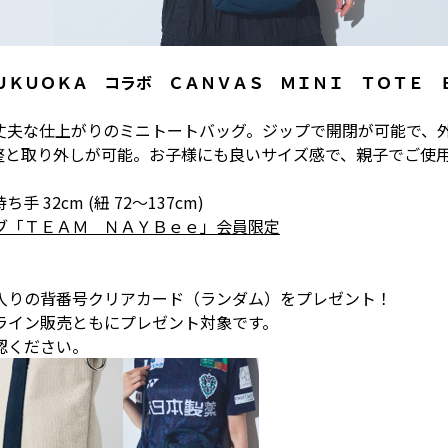
ＵＫＵＯＫＡ コラボ
ＣＡＮＶＡＳ ＭＩＮＩ ＴＯＴＥ 
丈夫な仕上がりのミニトートバッグ。ジップで開閉が可能で、
整と取り外しが可能。お子様にも良いサイズ感で、親子でご使
 持ち手 32cm (紐 72〜137cm)
ブ「ＴＥＡＭ ＮＡＹＢｅｅ」会員限定
入りの背番号クリアカード（ランダム）をプレゼント！
ライン販売ともにプレゼント対象です。
認ください。