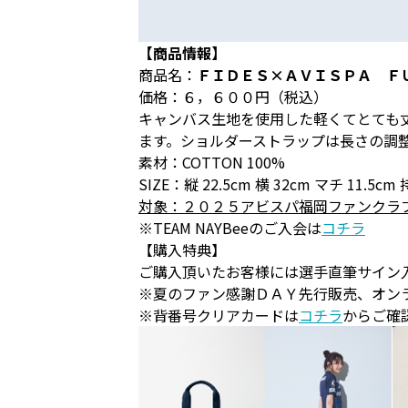
【商品情報】
商品名：
ＦＩＤＥＳ×ＡＶＩＳＰＡ Ｆ
価格：６，６００円（税込）
キャンバス生地を使用した軽くてとても
ます。ショルダーストラップは長さの調
素材：COTTON 100%
SIZE：縦 22.5cm 横 32cm マチ 11.5cm
対象：２０２５アビスパ福岡ファンクラ
※TEAM NAYBeeのご入会は
コチラ
【購入特典】
ご購入頂いたお客様には選手直筆サイン
※夏のファン感謝ＤＡＹ先行販売、オン
※背番号クリアカードは
コチラ
からご確