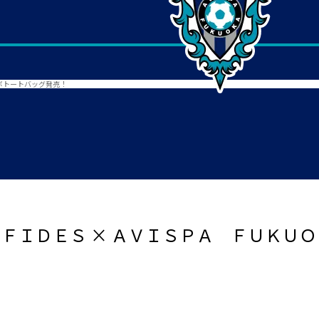
ラボトートバッグ発売！
 ＦＩＤＥＳ × ＡＶＩＳＰＡ ＦＵＫＵ