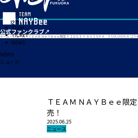
HOME
MATCH
TEAM
TICKET
ホーム
>
ニュース
>
ＴＥＡＭ ＮＡＹＢｅｅ限定 ＦＩＤＥＳ × ＡＶＩＳＰＡ ＦＵＫＵＯＫＡ コ
NEWS
NEWS
ニュース
ＴＥＡＭ ＮＡＹＢｅｅ限定
売！
2025.06.25
ニュース