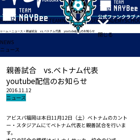
HOME
TICKET
MATCH
TEAM
NEWS
GOODS
FAN
ACADEMY
SCHO
ホーム
>
ニュース
>
親善試合 vs.ベトナム代表 youtube配信のお知らせ
閉じる
NEWS
ニュース
親善試合 vs.ベトナム代表
youtube配信のお知らせ
2016.11.12
ニュース
アビスパ福岡は本日11月12日（土）ベトナムのカント
ー・スタジアムにてベトナム代表と親善試合を行いま
す。