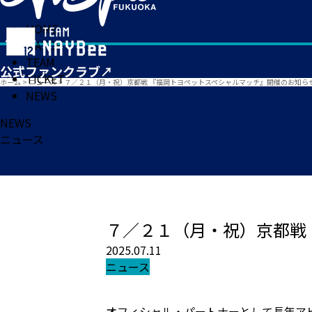
HOME
MATCH
TEAM
TICKET
ホーム
>
ニュース
>
７／２１（月・祝）京都戦 『福岡トヨペットスペシャルマッチ』開催のお知ら
NEWS
NEWS
ニュース
７／２１（月・祝）京都戦
2025.07.11
ニュース
オフィシャル・パートナーとして長年ア