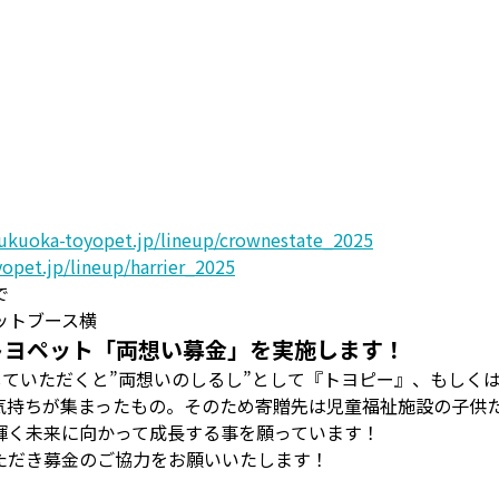
fukuoka-toyopet.jp/lineup/crownestate_2025
yopet.jp/lineup/harrier_2025
で
ットブース横
トヨペット「両想い募金」を実施します！
していただくと”両想いのしるし”として『トヨピー』、もしく
気持ちが集まったもの。そのため寄贈先は児童福祉施設の子供
輝く未来に向かって成長する事を願っています！
ただき募金のご協力をお願いいたします！