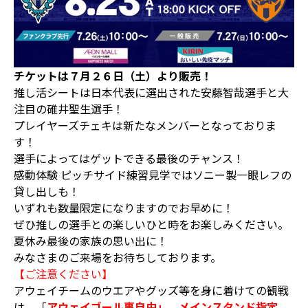
チケットは７月２６日（土）より販売！
推し活シートは日本代表に選出された安藤智哉選手と大
注目の碓井聖生選手！
プレイヤーズチェキは新たなメンバーとなっておりま
す！
選手によってはゲットできる最後のチャンス！
感動体験 ピッチサイド練習見学ではソニー製一眼レフの
貸し出しも！
いずれも数量限定になりますのでお早めに！
ぜひ推しの選手との楽しいひと時をお楽しみください。
夏休み最後の家族の思い出に！
みなさまのご来場をお待ちしております。
【ご注意ください】
アウェイチームのウエアやグッズ等を身に着けての観戦
は、「
アウェイゴール裏自由」、メインスタンド指定