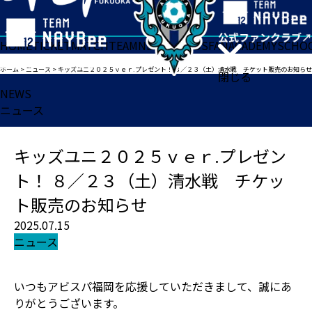
HOME
TICKET
MATCH
TEAM
NEWS
GOODS
FAN
ACADEMY
SCHO
ホーム
>
ニュース
>
キッズユニ２０２５ｖｅｒ.プレゼント！ ８／２３（土）清水戦 チケット販売のお知らせ
閉じる
NEWS
ニュース
キッズユニ２０２５ｖｅｒ.プレゼン
ト！ ８／２３（土）清水戦 チケッ
ト販売のお知らせ
2025.07.15
ニュース
いつもアビスパ福岡を応援していただきまして、誠にあ
りがとうございます。