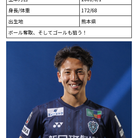
身長/体重
172/68
出生地
熊本県
ボール奪取、そしてゴールも狙う！