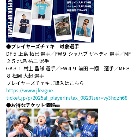
●プレイヤーズチェキ 対象選手
DF５ 上島 拓巳 選手／FW９ シャハブ ザヘディ 選手／MF
２５ 北島 祐二 選手
GK３１ 村上 昌謙 選手／FW４９ 前田 一翔 選手／MF８
８ 松岡 大起 選手
プレイヤーズチェキご購入はこちら
https://www.jleague-
ticket.jp/p/2025af_playerInstax_0823?ser=vy3hqzh68
●お得なチケット情報
🎫