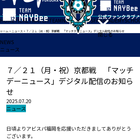
HOME
TICKET
MATCH
TEAM
NEWS
GOODS
FAN
ACADEMY
SCHO
ホーム
>
ニュース
>
７／２１（月・祝）京都戦 「マッチデーニュース」デジタル配信のお知らせ
閉じる
NEWS
ニュース
７／２１（月・祝）京都戦 「マッチ
デーニュース」デジタル配信のお知ら
せ
2025.07.20
ニュース
日頃よりアビスパ福岡を応援いただきましてありがとう
ございます。