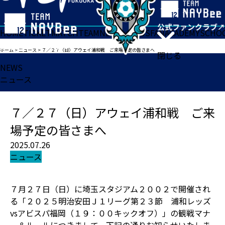
HOME
TICKET
MATCH
TEAM
NEWS
GOODS
FAN
ACADEMY
SCHO
ホーム
>
ニュース
>
７／２７（日）アウェイ浦和戦 ご来場予定の皆さまへ
閉じる
NEWS
ニュース
７／２７（日）アウェイ浦和戦 ご来
場予定の皆さまへ
2025.07.26
ニュース
７月２７日（日）に埼玉スタジアム２００２で開催され
る「２０２５明治安田Ｊ１リーグ第２３節 浦和レッズ
vsアビスパ福岡（１９：００キックオフ）」の観戦マナ