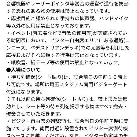
音響機器やレーザーポインタ等試合の運営や進行を妨害
する恐れのある物の使用は禁止となっています。
・応援目的と認められた手持ちの拡声器、ハンドマイク
等以外の使用は禁止となっております。
・イベント(南広場などで音響の使用等)が実施されてい
る時間帯において、ビジター自由席エリアにある通路(コ
ンコース、ペデストリアンデッキ)での太鼓等を利用した
応援およびそれに類する行為は禁止となっています。
・紙吹雪、紙テープ等の使用は禁止となっています。
●入場について
・待ち列確保(シート貼り)は、試合前日の午前１０時よ
り可能です。場所は埼玉スタジアム南門ビジターゲート
付近になります。
※それ以前の待ち列確保(シート貼り)は、禁止または無
効とし、シート等の待ち列を掲示する物はすべて撤去・
破棄させていただきます。
・ビジター自由席の列整理は、試合当日の午前７時に実
施いたします。南門付近に設置されたビジター席側待機
スペースにお越しください。なお、ビジター指定席のチ