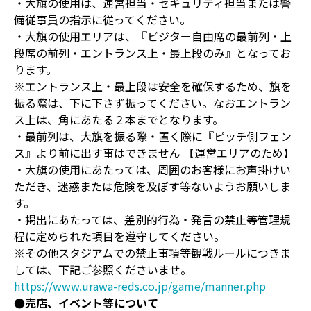
・大旗の使用は、運営担当・セキュリティ担当または警
備従事員の指示に従ってください。
・大旗の使用エリアは、『ビジター自由席の最前列・上
段席の前列・エントランス上・最上段のみ』となってお
ります。
※エントランス上・最上段は安全を確保するため、旗を
振る際は、下に下さず振ってください。なおエントラン
ス上は、角にあたる２本までとなります。
・最前列は、大旗を振る際・置く際に『ピッチ側フェン
ス』より前に出す事はできません 【運営エリアのため】
・大旗の使用にあたっては、周囲のお客様にお声掛けい
ただき、迷惑または危険を及ぼす等ないようお願いしま
す。
・掲出にあたっては、差別的行為・発言の禁止等管理規
程に定められた項目を遵守してください。
※その他スタジアムでの禁止事項等観戦ルールにつきま
しては、下記ご参照くださいませ。
https://www.urawa-reds.co.jp/game/manner.php
●売店、イベント等について