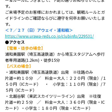
ー＆ルールにつきまして、下記の通りお知らせいたしま
す。
ご来場予定のお客様におかれましては、観戦ルールとガ
イドラインのご確認ならびに遵守を何卒お願いいたしま
す。
＜７／２７（日）アウェイ・浦和戦＞
https://www.urawa-reds.co.jp/clubinfo/229531/
●アクセス
【電車・徒歩の場合】
浦和美園駅（埼玉高速鉄道）から埼玉スタジアムへ歩行
者専用道路(1.2km)・徒歩15分
【バスの場合】
・浦和美園駅（埼玉高速鉄道）出発 ※往路のみ
片道＝約１０分 ／ 料金＝大人：２２０円（現金）/１
５０円（ICカード） ・ 小学生：１１０円（現金）/７
５円（ICカード）
・北越谷駅（東武スカイツリーライン）出発 ※往復
片道＝約２５分 ／ 料金＝大人：３６０円（現金・IC
カード）・小学生：１８０円（現金・ICカード）