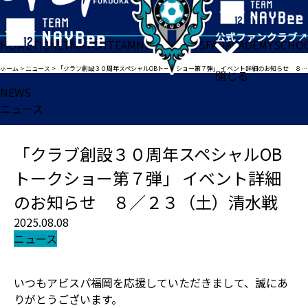
HOME
TICKET
MATCH
TEAM
NEWS
GOODS
FAN
ACADEMY
SCHO
ホーム
>
ニュース
>
「クラブ創設３０周年スペシャルOBトークショー第７弾」 イベント詳細のお知らせ ８／２３（土）清水戦
閉じる
NEWS
ニュース
「クラブ創設３０周年スペシャルOB
トークショー第７弾」 イベント詳細
のお知らせ ８／２３（土）清水戦
2025.08.08
ニュース
いつもアビスパ福岡を応援していただきまして、誠にあ
りがとうございます。