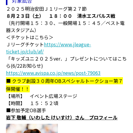
対象試合
２０２５明治安田Ｊ１リーグ第２７節
８月２３日（土） １８：００ 清水エスパルス戦
（先行開場１５：３０、一般開場１５：４５／ベスト電
器スタジアム）
＜チケットはこちら＞
Ｊリーグチケット
https://www.jleague-
ticket.jp/club/af/
「キッズユニ２０２５ver．」プレゼントについてはこち
ら(6/22お知らせ)
https://www.avispa.co.jp/news/post-79063
■ クラブ創設３０周年OBスペシャルトークショー第７
弾開催！！
【場所】 イベント広場ステージ
【時間】 １５：５２頃
■参加予定OB選手
岩下 敬輔（いわした けいすけ）さん プロフィール