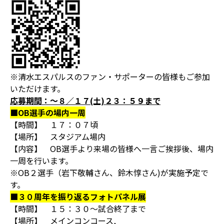
※清水エスパルスのファン・サポーターの皆様もご参加
いただけます。
応募期間：～８／１７(土)２３：５９まで
■OB選手の場内一周
【時間】 １７：０７頃
【場所】 スタジアム場内
【内容】 OB選手より来場の皆様へ一言ご挨拶後、場内
一周を行います。
※OB２選手（岩下敬輔さん、鈴木惇さん)が実施予定で
す。
■３０周年を振り返るフォトパネル展
【時間】 １５：３０～試合終了まで
【場所】 メインコンコース,