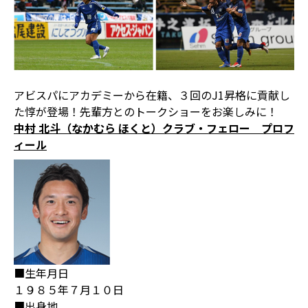
アビスパにアカデミーから在籍、３回のJ1昇格に貢献し
た惇が登場！先輩方とのトークショーをお楽しみに！
中村 北斗（なかむら ほくと）クラブ・フェロー プロフ
ィール
■生年月日
１９８５年７月１０日
■出身地