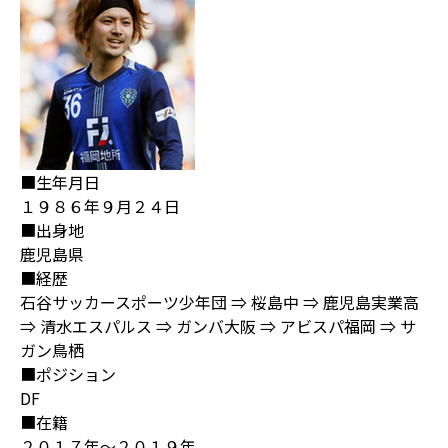
■生年月日
１９８６年９月２４日
■出身地
鹿児島県
■経歴
石谷サッカースポーツ少年団 ⇒ 桜島中 ⇒ 鹿児島実業高
⇒ 清水エスパルス ⇒ ガンバ大阪 ⇒ アビスパ福岡 ⇒ サ
ガン鳥栖
■ポジション
DF
■在籍
２０１７年～２０１９年