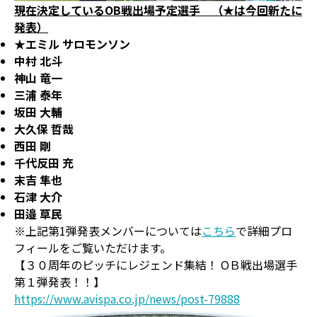
現在決定しているOB戦出場予定選手 （★は今回新たに
発表）
★エミル サロモンソン
中村 北斗
神山 竜一
三浦 泰年
坂田 大輔
大久保 哲哉
西田 剛
千代反田 充
末吉 隼也
石津 大介
田邉 草民
※上記第1弾発表メンバーについては
こちら
で詳細プロ
フィールをご覧いただけます。
【３０周年のピッチにレジェンド集結！ OＢ戦出場選手
第１弾発表！！】
https://www.avispa.co.jp/news/post-79888