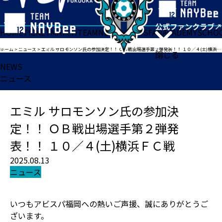
HOME
TICKET
MATCH
TEAM
NEWS
GOODS
FAN
ACADEMY
SCHO
ホーム
>
ニュース
>
エミル サロモンソン氏の参加決定！！ ＯＢ戦出場選手第２弾発表！！ １０／４(土)横浜ＦＣ戦
閉じる
NEWS
ニュース
エミル サロモンソン氏の参加決
定！！ ＯＢ戦出場選手第２弾発
表！！ １０／４(土)横浜ＦＣ戦
2025.08.13
ニュース
いつもアビスパ福岡への熱いご声援、誠にありがとうご
ざいます。