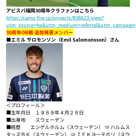
アビスパ福岡30周年クラファンはこちら
https://camp-fire.jp/projects/856623/view?
utm_source=hp&utm_medium=referral&utm_campaign
30周年OB戦 追加発表メンバー
■エミル サロモンソン（Emil Salomonsson）さん
＜プロフィール＞
■生年月日 １９８９年４月２８日
■出身地 スウェーデン
■経歴 エンゲルホルム（スウェーデン） ⇒ ハルムス
タッズＢＫ（スウェーデン） ⇒ ＩＦＫヨーテボリ（スウ