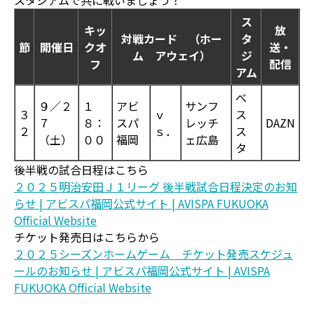
スタジアムで共に戦いましょう！
ス
キッ
放
対戦カード （ホー
タ
節
開催日
クオ
送・
ム アウェイ）
ジ
フ
配信
アム
べ
９／２
１
アビ
サンフ
３
ｖ
ス
７
８：
スパ
レッチ
DAZN
２
ｓ．
ス
（土）
００
福岡
ェ広島
タ
後半戦の試合日程はこちら
２０２５明治安田Ｊ１リーグ 後半戦試合日程決定のお知
らせ | アビスパ福岡公式サイト | AVISPA FUKUOKA
Official Website
チケット発売日はこちらから
２０２５シーズンホームゲーム チケット発売スケジュ
ールのお知らせ | アビスパ福岡公式サイト | AVISPA
FUKUOKA Official Website