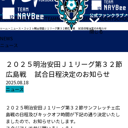
HOME
TICKET
MATCH
TEAM
NEWS
GOODS
FAN
ACADEMY
SCHO
ホーム
>
ニュース
>
２０２５明治安田Ｊ１リーグ第３２節広島戦 試合日程決定のお知らせ
閉じる
NEWS
ニュース
２０２５明治安田Ｊ１リーグ第３２節
広島戦 試合日程決定のお知らせ
2025.08.18
ニュース
２０２５明治安田Ｊ１リーグ第３２節サンフレッチェ広
島戦の日程及びキックオフ時間が下記の通り決定いたし
ましたので、お知らせいたします。