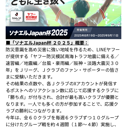
■「ソナエルJapan杯 ２０２５」概要：
防災意識を高め災害に強い地域を作るため、LINEヤフー
が提供する「ヤフー防災模試南海トラフ地震に備える／
速習編／地震編／台風・豪雨編／阪神・淡路大震災３０
年」をＪリーグ、Ｊクラブのファン・サポーターの皆さ
まに受験いただきます。
その結果の点数や、各ＪクラブのXアカウントが発信す
るポストへのリアクション数に応じて応援するクラブに
「勝ち点」が付与され、合計が最も高いクラブが優勝と
なります。一人でも多くの方が参加することで、応援ク
ラブの勝利につながります。
今年は、全６０クラブを毎週６クラブずつ１０グループ
に分けたグループ戦を約４週間（１節〜４節）実施し、