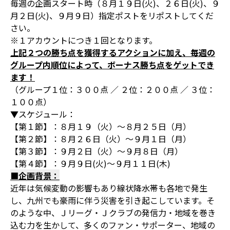
毎週の企画スタート時（８月１９日(火)、２６日(火)、９
月２日(火)、９月９日）指定ポストをリポストしてくだ
さい。
※１アカウントにつき１回となります。
上記２つの勝ち点を獲得するアクションに加え、毎週の
グループ内順位によって、ボーナス勝ち点をゲットでき
ます！
（グループ１位：３００点 ／ ２位：２００点 ／ ３位：
１００点）
▼スケジュール：
【第１節】：８月１９（火）～８月２５日（月）
【第２節】：８月２６日（火）～９月１日（月）
【第３節】：９月２日（火）～９月８日（月）
【第４節】：９月９日(火)～９月１１日(木)
■企画背景：
近年は気候変動の影響もあり線状降水帯も各地で発生
し、九州でも豪雨に伴う災害を引き起こしています。そ
のような中、Ｊリーグ・Ｊクラブの発信力・地域を巻き
込む力を生かして、多くのファン・サポーター、地域の