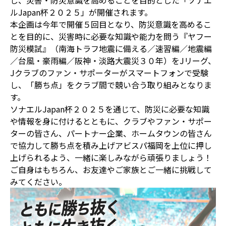
し、災害・防災意識を高めることを目的とした「ソナエ
ルJapan杯２０２５」が開催されます。
本企画は今年で開催５回目となり、防災意識を高めるこ
とを目的に、災害時に必要な知識や能力を問う『ヤフー
防災模試』（南海トラフ地震に備える／速習編／地震編
／台風・豪雨編／阪神・淡路大震災３０年）をJリーグ、
Jクラブのファン・サポーターがスマートフォンで受験
し、「勝ち点」をクラブ間で競い合う取り組みとなりま
す。
ソナエルJapan杯２０２５を通じて、防災に必要な知識
や情報を身に付けるとともに、クラブやファン・サポー
ターの皆さん、パートナー企業、ホームタウンの皆さん
で協力して勝ち点を積み上げアビスパ福岡を上位に押し
上げられるよう、一緒に楽しみながら頑張りましょう！
ご自身はもちろん、お友達やご家族とご一緒に挑戦して
みてください。