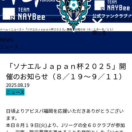
HOME
TICKET
MATCH
TEAM
NEWS
GOODS
FAN
ACADEMY
SCHO
ホーム
>
ニュース
>
「ソナエルＪａｐａｎ杯２０２５」開催のお知らせ（８／１９～９／１１）
閉じる
NEWS
ニュース
「ソナエルＪａｐａｎ杯２０２５」開
催のお知らせ（８／１９～９／１１）
2025.08.19
ニュース
日頃よりアビスパ福岡を応援いただきありがとうござい
ます。
本日８月１９日(火)より、Jリーグの全６０クラブが参加