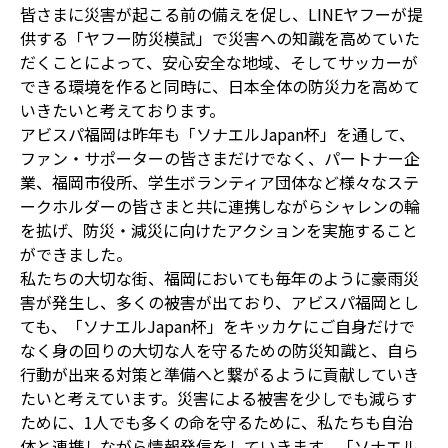
皆さまに災害が起こる前の備えを促し、LINEヤフーが提
供する「ヤフー防災模試」で災害への知識を高めていた
だくことによって、安心安全な地域、そしてサッカーが
できる環境を作ると同時に、日本全体の防災力を高めて
いきたいと考えております。
アビスパ福岡は昨年も「ソナエルJapan杯」を通して、
ファン・サポーターの皆さまだけでなく、パートナー企
業、福岡市役所、学生ボランティア団体など様々なステ
ークホルダーの皆さまと共に連携しながらシャレンの輪
を拡げ、防災・減災に向けたアクションを実施すること
ができました。
私たちの大切な街、福岡においても毎年のように豪雨災
害が発生し、多くの被害が出ており、アビスパ福岡とし
ても、「ソナエルJapan杯」をキッカケにご自身だけで
なく身の回りの大切な人を守るための防災知識と、自ら
行動が出来る対策と準備へと繋がるように貢献していき
たいと考えています。災害による被害を少しでも減らす
ために、1人でも多くの命を守るために、私たちも自治
体と連携しながら情報発信をしていきます。「ソナエル