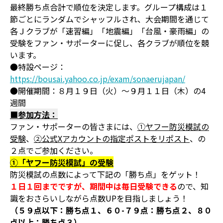
最終勝ち点合計で順位を決定します。グループ構成は１
節ごとにランダムでシャッフルされ、大会期間を通じて
各Ｊクラブが「速習編」「地震編」「台風・豪雨編」の
受験をファン・サポーターに促し、各クラブが順位を競
います。
●特設ページ：
https://bousai.yahoo.co.jp/exam/sonaerujapan/
●開催期間：８月１９日（火）～９月１１日（木）の4
週間
■参加方法：
ファン・サポーターの皆さまには、
①ヤフー防災模試の
受験
、
②公式Xアカウントの指定ポストをリポスト
、の
２点でご参加ください。
①「ヤフー防災模試」の受験
防災模試の点数によって下記の「勝ち点」をゲット！
１日１回までですが、期間中は毎日受験できる
ので、知
識をおさらいしながら点数UPを目指しましょう！
（５９点以下：勝ち点１、６０-７９点：勝ち点２、８０
点以上：勝ち点３）