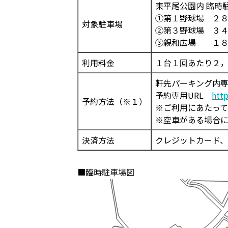
東平尾公園内 臨時
①第１野球場 ２
対象駐車場
➁第３野球場 ３
③親和広場 １８
利用料金
１台１回あたり２
軒先パーキング内専
予約専用URL
http
予約方法（※１）
※ご利用にあたっ
※空車がある場合に
決済方法
クレジットカード、Ap
■臨時駐車場図