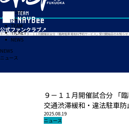
HOME
MATCH
TEAM
TICKET
ホーム
>
ニュース
>
９－１１月開催試合分 「臨時駐車場有料予約サービス」受付開始日のお知らせ
NEWS
NEWS
ニュース
９－１１月開催試合分 「
交通渋滞緩和・違法駐車防
2025.08.19
ニュース