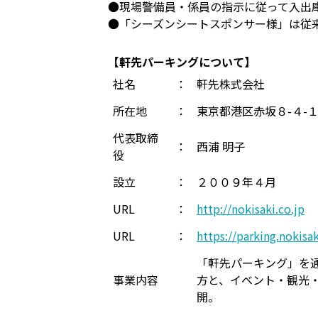
●現場警備員・係員の指示に従って入出
●「シーズンシートスポンサー様」は従
【軒先パーキングについて】
社名
：
軒先株式会社
所在地
：
東京都港区赤坂８-４-
代表取締
：
西浦 明子
役
設立
：
２００９年４月
URL
：
http://nokisaki.co.jp
URL
：
https://parking.nokisa
「軒先パーキング」を
事業内容
方と、イベント・観光
開。