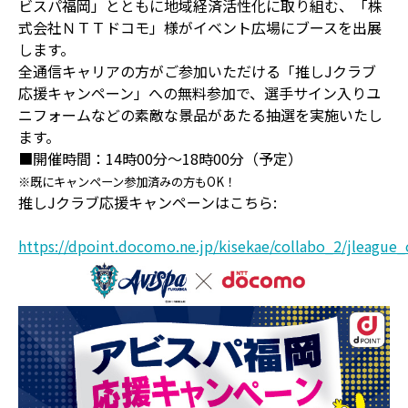
ビスパ福岡」とともに地域経済活性化に取り組む、「株
式会社ＮＴＴドコモ」様がイベント広場にブースを出展
します。
全通信キャリアの方がご参加いただける「推しJクラブ
応援キャンペーン」への無料参加で、選手サイン入りユ
ニフォームなどの素敵な景品があたる抽選を実施いたし
ます。
■開催時間：14時00分～18時00分（予定）
※既にキャンペーン参加済みの方もOK！
推しJクラブ応援キャンペーンはこちら:
https://dpoint.docomo.ne.jp/kisekae/collabo_2/jleague_