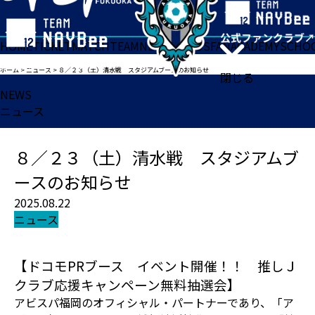
HOME
TICKET
MATCH
TEAM
NEWS
GOODS
FAN
ACADEMY
SCHO
ホーム
>
ニュース
>
８／２３（土）清水戦 スタジアムブースのお知らせ
閉じる
NEWS
ニュース
８／２３（土）清水戦 スタジアムブ
ースのお知らせ
2025.08.22
ニュース
【ドコモPRブース イベント開催！！ 推しＪ
クラブ応援キャンペーン無料抽選会】
アビスパ福岡のオフィシャル・パートナーであり、「ア