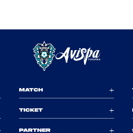
MATCH
TICKET
PARTNER