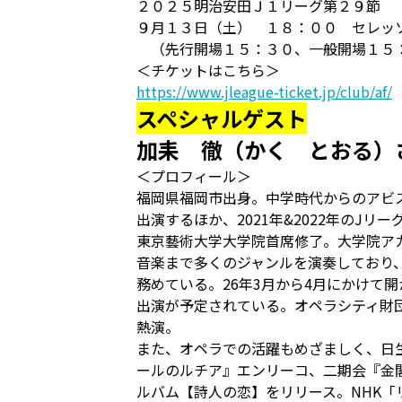
２０２５明治安田Ｊ１リーグ第２９節
９月１３日（土） １８：００ セレッ
（先行開場１５：３０、一般開場１５
＜チケットはこちら＞
https://www.jleague-ticket.jp/club/af/
スペシャルゲスト
加耒 徹（かく とおる）
＜プロフィール＞
福岡県福岡市出身。中学時代からのアビス
出演するほか、2021年&2022年のJ
東京藝術大学大学院首席修了。大学院ア
音楽まで多くのジャンルを演奏しており
務めている。26年3月から4月にかけて
出演が予定されている。オペラシティ財団
熱演。
また、オペラでの活躍もめざましく、日
ールのルチア』エンリーコ、二期会『金閣
ルバム【詩人の恋】をリリース。NHK