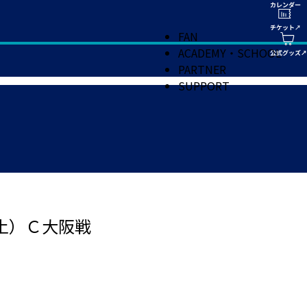
FAN
ACADEMY・SCHOOL
PARTNER
SUPPORT
土）Ｃ大阪戦