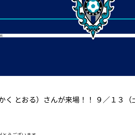
戦
かく とおる）さんが来場！！ ９／１３（
がとうございます。