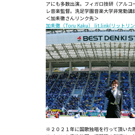
アにも多数出演。フィガロ技研（アルコ
レ音楽監督。洗足学園音楽大学非常勤講
＜加耒徹さんリンク先＞
加耒徹（Toru Kaku） lit.link(リットリ
※２０２１年に国歌独唱を行って頂いた