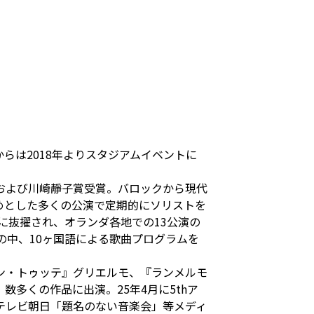
らは2018年よりスタジアムイベントに
および川崎靜子賞受賞。バロックから現代
めとした多くの公演で定期的にソリストを
に抜擢され、オランダ各地での13公演の
の中、10ヶ国語による歌曲プログラムを
ン・トゥッテ』グリエルモ、『ランメルモ
多くの作品に出演。25年4月に5thア
テレビ朝日「題名のない音楽会」等メディ