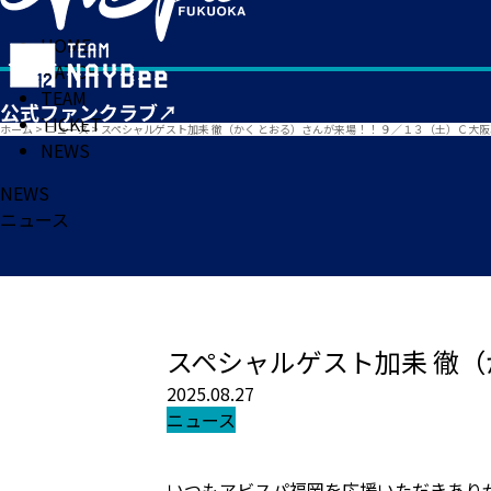
HOME
MATCH
TEAM
TICKET
ホーム
>
ニュース
>
スペシャルゲスト加耒 徹（かく とおる）さんが来場！！ ９／１３（土）Ｃ大阪
NEWS
NEWS
ニュース
スペシャルゲスト加耒 徹（
2025.08.27
ニュース
いつもアビスパ福岡を応援いただきあり