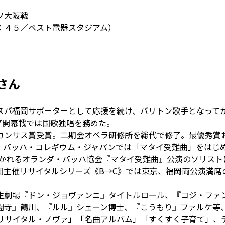
ソ大阪戦
：４５／ベスト電器スタジアム）
さん
パ福岡サポーターとして応援を続け、バリトン歌手となってか
リーグ開幕戦では国歌独唱を務めた。
カンサス賞受賞。二期会オペラ研修所を総代で修了。最優秀賞
、バッハ・コレギウム・ジャパンでは「マタイ受難曲」をはじ
開かれるオランダ・バッハ協会『マタイ受難曲』公演のソリスト
主催リサイタルシリーズ《B→C》では東京、福岡両公演満席
生劇場『ドン・ジョヴァンニ』タイトルロール、『コジ・ファ
寺』鶴川、『ルル』シェーン博士、『こうもり』ファルケ等、数
「リサイタル・ノヴァ」「名曲アルバム」「すくすく子育て」、