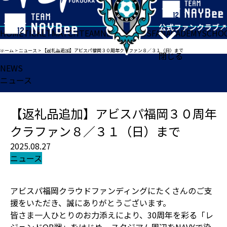
HOME
TICKET
MATCH
TEAM
NEWS
GOODS
FAN
ACADEMY
SCHO
ホーム
>
ニュース
>
【返礼品追加】アビスパ福岡３０周年クラファン８／３１（日）まで
閉じる
NEWS
ニュース
【返礼品追加】アビスパ福岡３０周年
クラファン８／３１（日）まで
2025.08.27
ニュース
アビスパ福岡クラウドファンディングにたくさんのご支
援をいただき、誠にありがとうございます。
皆さま一人ひとりのお力添えにより、30周年を彩る「レ