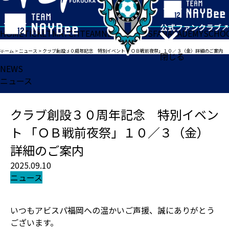
HOME
TICKET
MATCH
TEAM
NEWS
GOODS
FAN
ACADEMY
SCHO
ホーム
>
ニュース
>
クラブ創設３０周年記念 特別イベント 「ＯＢ戦前夜祭」１０／３（金）詳細のご案内
閉じる
NEWS
ニュース
クラブ創設３０周年記念 特別イベン
ト 「ＯＢ戦前夜祭」１０／３（金）
詳細のご案内
2025.09.10
ニュース
いつもアビスパ福岡への温かいご声援、誠にありがとう
ございます。