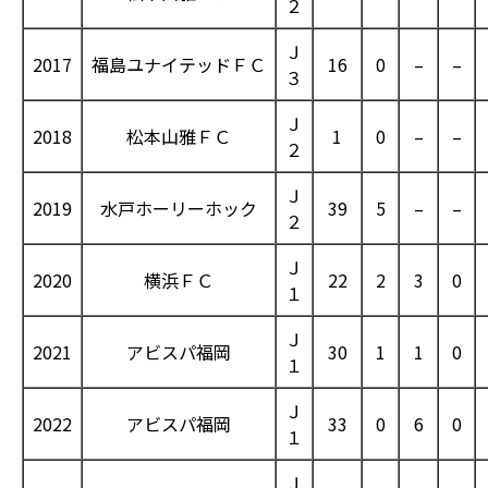
２
Ｊ
2017
福島ユナイテッドＦＣ
16
0
–
–
３
Ｊ
2018
松本山雅ＦＣ
1
0
–
–
２
Ｊ
2019
水戸ホーリーホック
39
5
–
–
２
Ｊ
2020
横浜ＦＣ
22
2
3
0
１
Ｊ
2021
アビスパ福岡
30
1
1
0
１
Ｊ
2022
アビスパ福岡
33
0
6
0
１
Ｊ