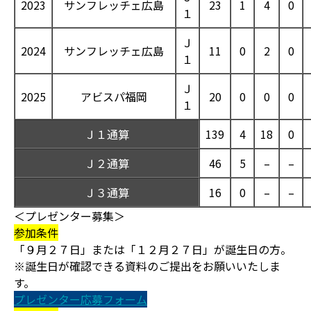
2023
サンフレッチェ広島
23
1
4
0
１
Ｊ
2024
サンフレッチェ広島
11
0
2
0
１
Ｊ
2025
アビスパ福岡
20
0
0
0
１
Ｊ１通算
139
4
18
0
Ｊ２通算
46
5
–
–
Ｊ３通算
16
0
–
–
＜プレゼンター募集＞
参加条件
「９月２７日」または「１２月２７日」が誕生日の方。
※誕生日が確認できる資料のご提出をお願いいたしま
す。
プレゼンター応募フォーム