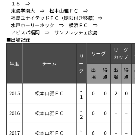
１８ ⇒
東海学園大 ⇒ 松本山雅ＦＣ ⇒
福島ユナイテッドＦＣ（期限付き移籍）⇒
水戸ホーリーホック ⇒ 横浜ＦＣ ⇒
アビスパ福岡 ⇒ サンフレッチェ広島
■出場記録
リーグ
リーグ
リ
カップ
年度
チーム
ー
出
得
出
得
グ
場
点
場
点
Ｊ
2015
松本山雅ＦＣ
0
0
2
0
１
Ｊ
2016
松本山雅ＦＣ
0
0
–
–
２
Ｊ
2017
松本山雅ＦＣ
6
0
–
–