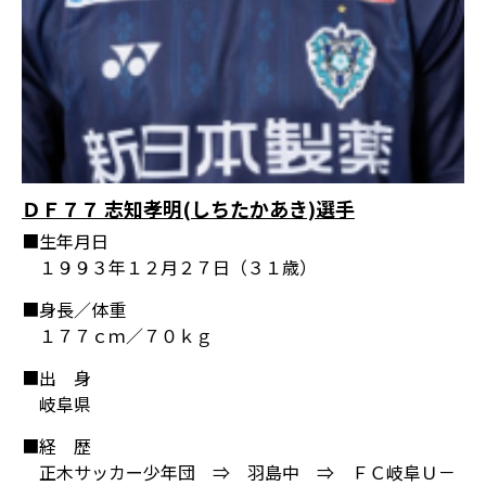
ＤＦ７７ 志知孝明(しちたかあき)選手
■生年月日
１９９３年１２月２７日（３１歳）
■身長／体重
１７７ｃｍ／７０ｋｇ
■出 身
岐阜県
■経 歴
正木サッカー少年団 ⇒ 羽島中 ⇒ ＦＣ岐阜Ｕ－