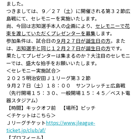
ました。
つきましては、９／２７（土）に開催される第３２節広
島戦にて、セレモニーを実施いたします。
尚、今回は志知選手本人の企画により、
セレモニーで花
束を渡していただくプレゼンターを募集
します。
参加条件は、試合日の
９月２７日が誕生日の方
。また
は、
志知選手と同じ１２月２７日が誕生日の方
です。
果たしてプレゼンターは集まるのか？大注目のセレモニ
ーでは、盛大な拍手をお願いいたします。
＜セレモニー実施試合＞
２０２５明治安田Ｊ１リーグ第３２節
９月２７日（土）１８：００ サンフレッチェ広島戦
（先行開場１５：３０、一般開場１５：４５／ベスト電
器スタジアム）
【時間】キックオフ前 【場所】ピッチ
＜チケットはこちら＞
Ｊリーグチケット
https://www.jleague-
ticket.jp/club/af/
【プロフィール】