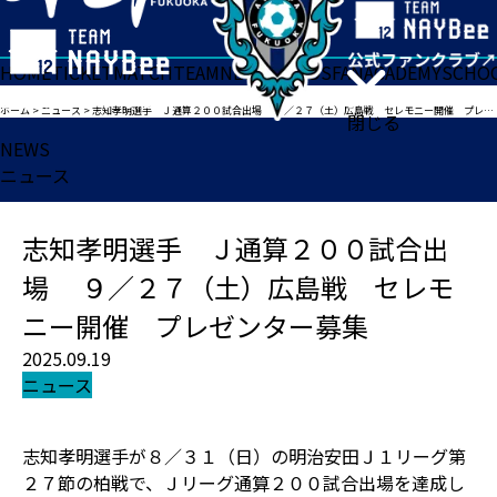
HOME
TICKET
MATCH
TEAM
NEWS
GOODS
FAN
ACADEMY
SCHO
ホーム
>
ニュース
>
志知孝明選手 Ｊ通算２００試合出場 ９／２７（土）広島戦 セレモニー開催 プレゼンター募集
閉じる
NEWS
ニュース
志知孝明選手 Ｊ通算２００試合出
場 ９／２７（土）広島戦 セレモ
ニー開催 プレゼンター募集
2025.09.19
ニュース
志知孝明選手が８／３１（日）の明治安田Ｊ１リーグ第
２７節の柏戦で、Ｊリーグ通算２００試合出場を達成し