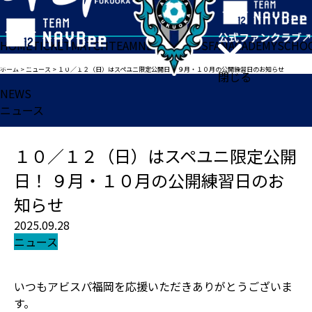
HOME
TICKET
MATCH
TEAM
NEWS
GOODS
FAN
ACADEMY
SCHO
ホーム
>
ニュース
>
１０／１２（日）はスペユニ限定公開日！ ９月・１０月の公開練習日のお知らせ
閉じる
NEWS
ニュース
１０／１２（日）はスペユニ限定公開
日！ ９月・１０月の公開練習日のお
知らせ
2025.09.28
ニュース
いつもアビスパ福岡を応援いただきありがとうございま
す。