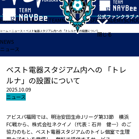
HOME
TICKET
MATCH
TEAM
NEWS
GOODS
FAN
ACADEMY
SCHO
ホーム
>
ニュース
>
ベスト電器スタジアム内への 「トレルナ」の設置について
閉じる
NEWS
ニュース
ベスト電器スタジアム内への 「トレ
ルナ」の設置について
2025.10.09
ニュース
アビスパ福岡では、明治安田生命Jリーグ第33節 横浜
FC戦から、株式会社ネクイノ（代表：石井 健一）のご
協力のもと、ベスト電器スタジアムのトイレ個室で生理