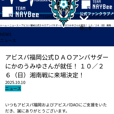
HOME
TICKET
MATCH
TEAM
NEWS
GOODS
FAN
ACADEMY
SCHO
ホーム
>
ニュース
>
アビスパ福岡公式ＤＡＯアンバサダーにかのうみゆさんが就任！ １０／２６（日）湘南戦に来場決定！
閉じる
NEWS
ニュース
アビスパ福岡公式ＤＡＯアンバサダー
にかのうみゆさんが就任！ １０／２
６（日）湘南戦に来場決定！
2025.10.10
ニュース
いつもアビスパ福岡およびアビスパDAOにご支援をいた
だき、誠にありがとうございます。