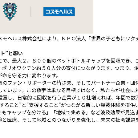
スモヘルス株式会社により、ＮＰＯ法人「世界の子どもにワク
ト”と想い
とで、最大２，８００個のペットボトルキャップを回収でき、
、ポリオワクチン約５０人分の寄付につながります。つまり、
が命を守る力に変わります。
岡のファン・サポーターの皆さま、そしてパートナー企業・団
しています。この数字は単なる目標ではなく、私たちが社会に
設置し、日常的に回収を行う企業が１０社増えれば、年間で数
すること”と“支援すること”がつながる新しい観戦体験を提供
でもキャップを分ける」「地域で集める」など波及効果が見込
境と医療、そして地域とのつながりを強化し、未来の社会課題を