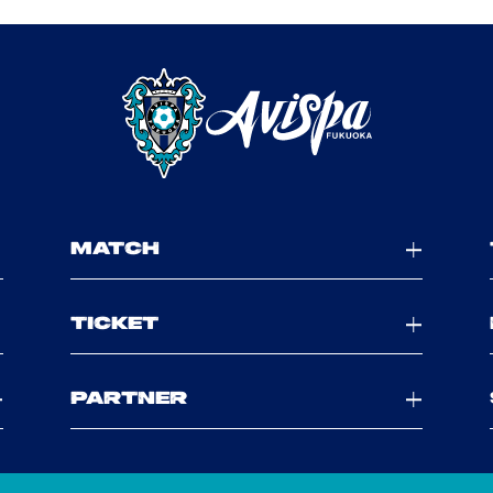
MATCH
TICKET
PARTNER