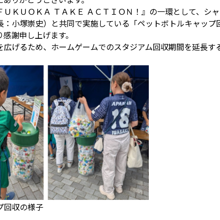
ＦＵＫＵＯＫＡ ＴＡＫＥ ＡＣＴＩＯＮ！』の一環として、シ
長：小塚崇史）と共同で実施している「ペットボトルキャップ
り感謝申し上げます。
を広げるため、ホームゲームでのスタジアム回収期間を延長す
プ回収の様子