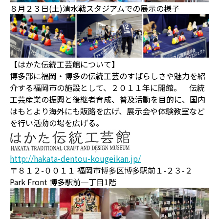
８月２３日(土)清水戦スタジアムでの展示の様子
【はかた伝統工芸館について】
博多部に福岡・博多の伝統工芸のすばらしさや魅力を紹
介する福岡市の施設として、２０１１年に開館。 伝統
工芸産業の振興と後継者育成、普及活動を目的に、国内
はもとより海外にも販路を広げ、展示会や体験教室など
を行い活動の場を広げる。
http://hakata-dentou-kougeikan.jp/
〒８１２-００１１ 福岡市博多区博多駅前１-２３-２
Park Front 博多駅前一丁目1階