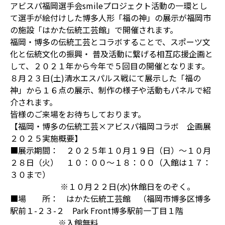
アビスパ福岡選手会smileプロジェクト活動の一環とし
て選手が絵付けした博多人形「福の神」の展示が福岡市
の施設「はかた伝統工芸館」で開催されます。
福岡・博多の伝統工芸とコラボすることで、スポーツ文
化と伝統文化の振興・ 普及活動に繋げる相互応援企画と
して、２０２１年から今年で５回目の開催となります。
８月２３日(土)清水エスパルス戦にて展示した「福の
神」から１６点の展示、制作の様子や活動もパネルで紹
介されます。
皆様のご来場をお待ちしております。
【福岡・博多の伝統工芸×アビスパ福岡コラボ 企画展
２０２５実施概要】
■展示期間： ２０２５年１０月１９日（日）～１０月
２８日（火） １０：００～１８：００（入館は１７：
３０まで）
※１０月２２日(水)休館日をのぞく。
■場 所： はかた伝統工芸館 （福岡市博多区博多
駅前１-２３-２ Park Front博多駅前一丁目１階
※入館無料