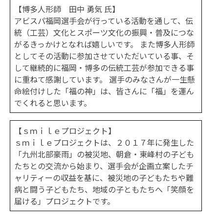
【博多人形師 田中 勇気 氏】
アビスパ福岡選手会が行っている活動を通して、伝
統（工芸）文化とスポーツ文化の振興・普及につな
がるきっかけとなれば嬉しいです。 また博多人形師
としてその活動に参加させていただいている事、そ
して継続的に福岡・博多の伝統工芸が参加できる事
に重ねて感謝しています。 選手のみなさんが一生懸
命絵付けした「福の神」は、皆さんに「福」を運ん
でくれると思います。
【ｓｍｉｌｅプロジェクト】
ｓｍｉｌｅプロジェクトは、２０１７年に発生した
「九州北部豪雨」の被災地、朝倉・東峰村の子ども
たちとの交流から始まり、選手会が企画立案したチ
ャリティーの収益を基に、被災地の子どもたちや難
病と闘う子どもたち、地域の子ともたちへ「笑顔を
届ける」プロジェクトです。