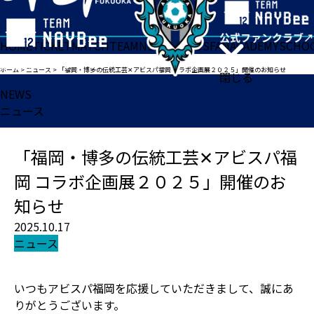
HOME
TICKET
MATCH
TEAM
NEWS
GOODS
FAN
ACADEMY
SCHO
ホーム
>
ニュース
>
「福岡・博多の伝統工芸✕アビスパ福岡 コラボ企画展２０２５」開催のお知らせ
閉じる
NEWS
ニュース
「福岡・博多の伝統工芸✕アビスパ福
岡 コラボ企画展２０２５」開催のお
知らせ
2025.10.17
ニュース
いつもアビスパ福岡を応援していただきまして、誠にあ
りがとうございます。