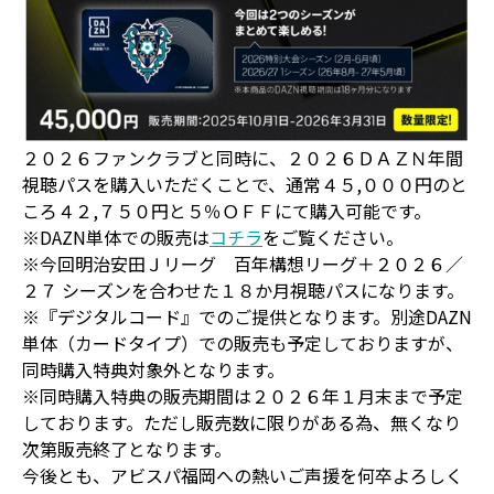
２０２６ファンクラブと同時に、２０２６ＤＡＺＮ年間
視聴パスを購入いただくことで、通常４５,０００円のと
ころ４２,７５０円と５％ＯＦＦにて購入可能です。
※DAZN単体での販売は
コチラ
をご覧ください。
※今回明治安田Ｊリーグ 百年構想リーグ＋２０２６／
２７ シーズンを合わせた１８か月視聴パスになります。
※『デジタルコード』でのご提供となります。別途DAZN
単体（カードタイプ）での販売も予定しておりますが、
同時購入特典対象外となります。
※同時購入特典の販売期間は２０２６年１月末まで予定
しております。ただし販売数に限りがある為、無くなり
次第販売終了となります。
今後とも、アビスパ福岡への熱いご声援を何卒よろしく