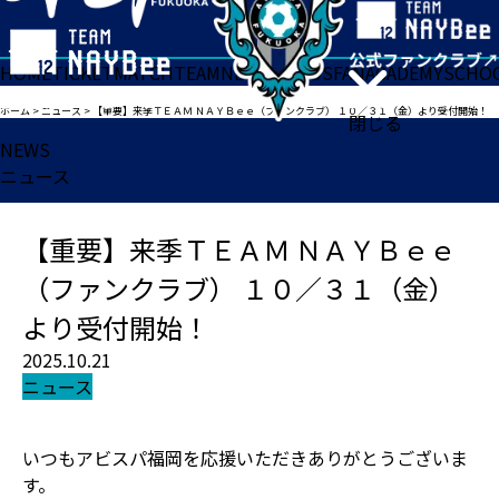
HOME
TICKET
MATCH
TEAM
NEWS
GOODS
FAN
ACADEMY
SCHO
ホーム
>
ニュース
>
【重要】来季ＴＥＡＭ ＮＡＹＢｅｅ（ファンクラブ） １０／３１（金）より受付開始！
閉じる
NEWS
ニュース
【重要】来季ＴＥＡＭ ＮＡＹＢｅｅ
（ファンクラブ） １０／３１（金）
より受付開始！
2025.10.21
ニュース
いつもアビスパ福岡を応援いただきありがとうございま
す。