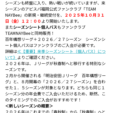
シーズンも終盤に入り、熱い戦いが続いていますが、来
シーズンのアビスパ福岡公式ファンクラブ「TEAM
NAYBee」の新規・継続受付を、
２０２５年１０月３１
日（金）１２：００
より開始いたします。
また
シーズンシート個人パス
もファンクラブ
TEAMNAYBeeと同時販売！
百年構想リーグ＋２０２６／２７シーズン シーズンシ
ート個人パスはファンクラブのご入会が必要です。
詳細は
≪【重要】来季シーズンシート（個人パス）につ
いて》
よりご確認ください。
２０２６年は、Ｊリーグが秋春制へと移行する特別なシ
ーズンです。
２月から開催される「明治安田Ｊリーグ 百年構想リー
グ」と、８月開幕の「２０２６／２７シーズン」を合わ
せた１．５シーズンが対象となります。どちらも同じ１
シーズン分の年会費でご入会いただけるため、断然、こ
のタイミングでのご入会がおすすめです！
＜新しいシーズンの概要＞
２０２６年はこれまでの「春秋制」から「秋春制」へと