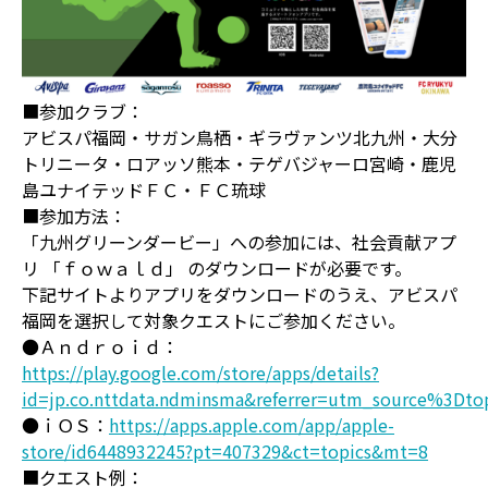
■参加クラブ：
アビスパ福岡・サガン鳥栖・ギラヴァンツ北九州・大分
トリニータ・ロアッソ熊本・テゲバジャーロ宮崎・鹿児
島ユナイテッドＦＣ・ＦＣ琉球
■参加方法：
「九州グリーンダービー」への参加には、社会貢献アプ
リ 「ｆｏｗａｌｄ」 のダウンロードが必要です。
下記サイトよりアプリをダウンロードのうえ、アビスパ
福岡を選択して対象クエストにご参加ください。
●Ａｎｄｒｏｉｄ：
https://play.google.com/store/apps/details?
id=jp.co.nttdata.ndminsma&referrer=utm_source%
●ｉＯＳ：
https://apps.apple.com/app/apple-
store/id6448932245?pt=407329&ct=topics&mt=8
■クエスト例：