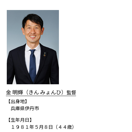
金 明輝（きん みょんひ）
監督
【出身地】
兵庫県伊丹市
【生年月日】
１９８１年５月８日（４４歳）