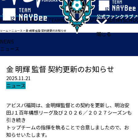
HOME
TICKET
MATCH
TEAM
NEWS
GOODS
FAN
ACADEMY
SCHO
ホーム
>
ニュース
>
金 明輝 監督 契約更新のお知らせ
閉じる
NEWS
ニュース
金 明輝 監督 契約更新のお知らせ
2025.11.21
ニュース
アビスパ福岡は、金明輝監督との契約を更新し、明治安
田J１百年構想リーグ及び２０２６／２０２７シーズンも
引き続き
トップチームの指揮を執ることで合意しましたので、お
知らせいたします。