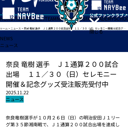
HOME
TICKET
MATCH
TEAM
NEWS
GOODS
FAN
ACADEMY
SCHO
ホーム
>
ニュース
>
奈良 竜樹 選手 Ｊ１通算２００試合出場 １１／３０（日）セレモニー開催＆記念グッズ受注販売受付中
閉じる
NEWS
ニュース
奈良 竜樹 選手 Ｊ１通算２００試合
出場 １１／３０（日）セレモニー
開催＆記念グッズ受注販売受付中
2025.11.22
ニュース
奈良竜樹選手が１０月２６日（日）の明治安田Ｊ１リー
グ第３５節湘南戦で、Ｊ１通算２００試合出場を達成し