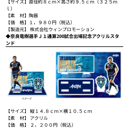
【サイズ】直径約８ｃｍ×高さ約９.５ｃｍ（３２５ｍ
ｌ）
【素 材】陶器
【価 格】１，９８０円（税込）
【製造元】 株式会社ウィンプロモーション
◆奈良竜樹選手Ｊ１通算200試合出場記念アクリルスタ
ンド
【サイズ】 縦１４.８ｃｍ×横１０.５ｃｍ
【素 材】 アクリル
【価 格】 ２，２００円（税込）