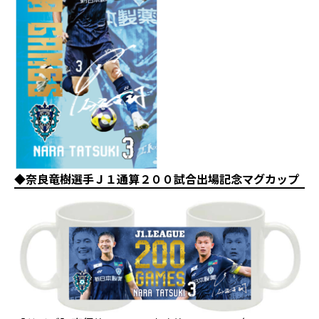
◆奈良竜樹選手Ｊ１通算２００試合出場記念マグカップ