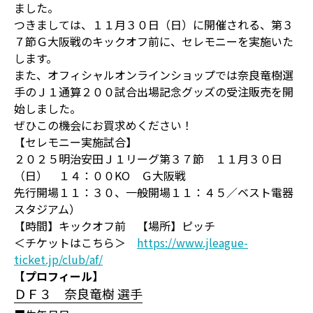
ました。
つきましては、１１月３０日（日）に開催される、第３
７節Ｇ大阪戦のキックオフ前に、セレモニーを実施いた
します。
また、オフィシャルオンラインショップでは奈良竜樹選
手のＪ１通算２００試合出場記念グッズの受注販売を開
始しました。
ぜひこの機会にお買求めください！
【セレモニー実施試合】
２０２５明治安田Ｊ１リーグ第３７節 １１月３０日
（日） １４：００KO Ｇ大阪戦
先行開場１１：３０、一般開場１１：４５／ベスト電器
スタジアム）
【時間】キックオフ前 【場所】ピッチ
＜チケットはこちら＞
https://www.jleague-
ticket.jp/club/af/
【プロフィール】
ＤＦ３ 奈良竜樹 選手