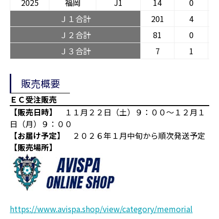
2025
福岡
J1
14
0
Ｊ１合計
201
4
Ｊ２合計
81
0
Ｊ３合計
7
1
販売概要
ＥＣ受注販売
【販売日時】
１１月２２日（土）９：００～１２月１
日（月）９：００
【お届け予定】
２０２６年１月中旬から順次発送予定
【販売場所】
https://www.avispa.shop/view/category/memorial