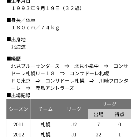
■生年月日
１９９３年９月１９日（３２歳）
■身長／体重
１８０ｃｍ／７４ｋｇ
■出身地
北海道
■経歴
北見ブルーサンダース ⇒ 北見小泉中 ⇒ コンサ
ドーレ札幌Ｕ－１８ ⇒ コンサドーレ札幌
ＦＣ東京 ⇒ コンサドーレ札幌 ⇒ 川崎フロンタ
ーレ ⇒ 鹿島アントラーズ
■出場記録
リーグ
シーズン
チーム
リーグ
出場
得点
2011
札幌
J2
7
0
2012
札幌
J1
22
1