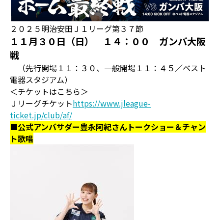
２０２５明治安田Ｊ１リーグ第３７節
１１月３０日（日） １４：００ ガンバ大阪
戦
（先行開場１１：３０、一般開場１１：４５／ベスト
電器スタジアム）
＜チケットはこちら＞
Ｊリーグチケット
https://www.jleague-
ticket.jp/club/af/
■公式アンバサダー豊永阿紀さんトークショー＆チャン
ト歌唱