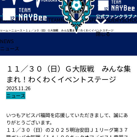
HOME
TICKET
MATCH
TEAM
NEWS
GOODS
FAN
ACADEMY
SCHO
ホーム
>
ニュース
>
１１／３０（日）Ｇ大阪戦 みんな集まれ！わくわくイベントステージ
閉じる
NEWS
ニュース
１１／３０（日）Ｇ大阪戦 みんな集
まれ！わくわくイベントステージ
2025.11.26
ニュース
いつもアビスパ福岡を応援していただきまして、誠にあ
りがとうございます。
１１／３０（日）の２０２５明治安田Ｊ１リーグ第３７