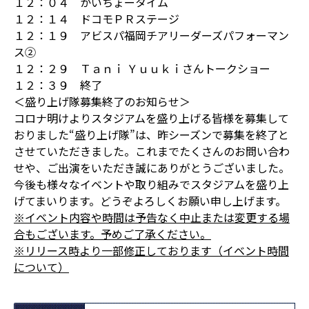
１２：０４ かいちょータイム
１２：１４ ドコモＰＲステージ
１２：１９ アビスパ福岡チアリーダーズパフォーマン
ス②
１２：２９ Ｔａｎｉ Ｙｕｕｋｉさんトークショー
１２：３９ 終了
＜盛り上げ隊募集終了のお知らせ＞
コロナ明けよりスタジアムを盛り上げる皆様を募集して
おりました“盛り上げ隊”は、昨シーズンで募集を終了と
させていただきました。これまでたくさんのお問い合わ
せや、ご出演をいただき誠にありがとうございました。
今後も様々なイベントや取り組みでスタジアムを盛り上
げてまいります。どうぞよろしくお願い申し上げます。
※イベント内容や時間は予告なく中止または変更する場
合もございます。予めご了承ください。
※リリース時より一部修正しております（イベント時間
について）