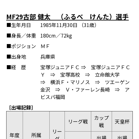
MF29古部 健太 （ふるべ けんた）選手
■生年月日
1985年11月30日 （31歳）
■身長／体重
180cm／72kg
■ポジション
ＭＦ
■出身地
兵庫県
■経 歴
宝塚ジュニアＦＣ ⇒ 宝塚ジュニアＦＣ
Ｙ ⇒ 宝塚高校 ⇒ 立命館大学
⇒ 横浜Ｆ・マリノス ⇒ ツエーゲン
金沢 ⇒ Ｖ・ファーレン長崎 ⇒ ア
ビスパ福岡
［出場記録］
カップ
リーグ戦
天皇杯
戦
リー
年度
所属
出場
出場
グ