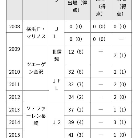
出場（得
（得
（得
点）
点）
点）
2008
0（0）
0（0）
0（0）
横浜Ｆ・
Ｊ
マリノス
１
0（0）
0（0）
―
2009
北信
12（8）
―
2（1）
越
ツエーゲ
2010
ン金沢
32（8）
―
2（1）
ＪＦ
2011
33（7）
―
2（0）
Ｌ
2012
24（2）
―
2（0）
Ｖ・ファ
2013
37（1）
―
1（1）
ーレン長
2014
Ｊ２
39（4）
―
3（1）
崎
2015
41（3）
―
1（0）