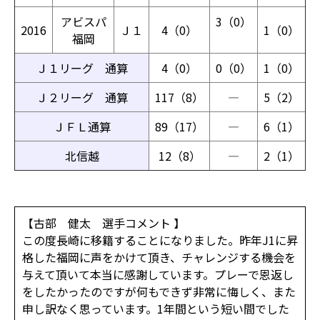
アビスパ
3（0）
2016
Ｊ１
4（0）
1（0）
福岡
Ｊ１リーグ 通算
4（0）
0（0）
1（0）
Ｊ２リーグ 通算
117（8）
―
5（2）
ＪＦＬ通算
89（17）
―
6（1）
北信越
12（8）
―
2（1）
【古部 健太 選手コメント 】
この度長崎に移籍することになりました。昨年J1に昇
格した福岡に声をかけて頂き、チャレンジする機会を
与えて頂いて本当に感謝しています。プレーで恩返し
をしたかったのですが何もできず非常に悔しく、また
申し訳なく思っています。1年間という短い間でした