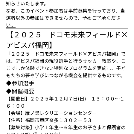
知らせいたします。
なお、このイベント参加者は事前募集を行っており、当
選者以外の参加はできませんので、予めご了承くださ
い。
【２０２５ ドコモ未来フィールド×
アビスパ福岡】
「２０２５ ドコモ未来フィールド×アビスパ福岡」で
は、アビスパ福岡の現役選手と行うサッカー教室や、こ
こでしか体験できない特別なプログラムを実施し、子ど
もたちの夢や学びにつながる機会を提供するものです。
◆参加選手
◆開催概要
【開催日】２０２５年１２月７日(日) １３：００～１
６：００
【会場】雁ノ巣レクリエーションセンター
【住所】福岡市東区奈多１３０２－５３
【募集対象】小学１年生～６年生のお子さまと保護者の