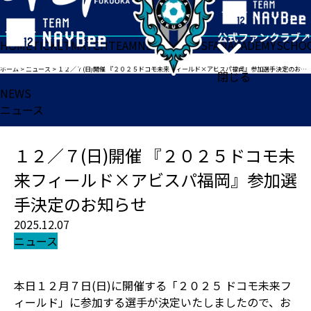
HOME
TICKET
MATCH
TEAM
NEWS
GOODS
FAN
ACADEMY
SCHO
ホーム
>
ニュース
>
１２／７(日)開催 『２０２５ドコモ未来フィールド×アビスパ福岡』参加選手決定のお知らせ
閉じる
NEWS
ニュース
１２／７(日)開催 『２０２５ドコモ未
来フィールド×アビスパ福岡』参加選
手決定のお知らせ
2025.12.07
ニュース
本日１２月７日(日)に開催する「２０２５ ドコモ未来フ
ィールド」に参加する選手が決定いたしましたので、お