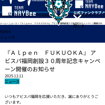
HOME
TICKET
MATCH
TEAM
NEWS
GOODS
FAN
ACADEMY
SCHO
ホーム
>
ニュース
>
『Ａｌｐｅｎ ＦＵＫＵＯＫＡ』 アビスパ福岡創設３０周年記念キャンペーン開催のお知らせ
閉じる
NEWS
ニュース
『Ａｌｐｅｎ ＦＵＫＵＯＫＡ』 ア
ビスパ福岡創設３０周年記念キャンペ
ーン開催のお知らせ
2025.12.11
ニュース
いつもアビスパ福岡を応援いただき、誠にありがとうご
ざいます。