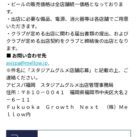
・ビールの販売価格は全店舗統一価格となっておりま
す。
・出店に必要な備品、電源、消火器等は各店舗でご用意
いただきます。
・クラブが定める出店に関わる届出書類の提出、および
クラブが定める出店契約をクラブと締結後の出店となり
ます。
■ お問い合わせ先
avispa@mellow.jp,
※件名に「スタジアムグルメ店舗応募」と記載の上、ご
連絡ください。
アビスパ福岡 スタジアムグルメ出店管理事務局
住所：〒８１０－００４１ 福岡県福岡市中央区大名２
－６－１１
Ｆｕｋｕｏｋａ Ｇｒｏｗｔｈ Ｎｅｘｔ （株）Ｍｅ
ｌｌｏｗ内