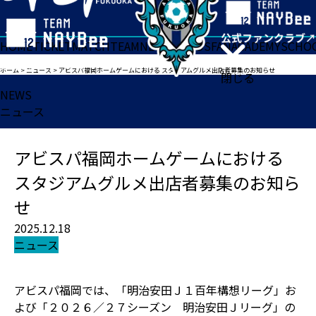
HOME
TICKET
MATCH
TEAM
NEWS
GOODS
FAN
ACADEMY
SCHO
ホーム
>
ニュース
>
アビスパ福岡ホームゲームにおける スタジアムグルメ出店者募集のお知らせ
閉じる
NEWS
ニュース
アビスパ福岡ホームゲームにおける
スタジアムグルメ出店者募集のお知ら
せ
2025.12.18
ニュース
アビスパ福岡では、「明治安田Ｊ１百年構想リーグ」お
よび「２０２６／２７シーズン 明治安田Ｊリーグ」の