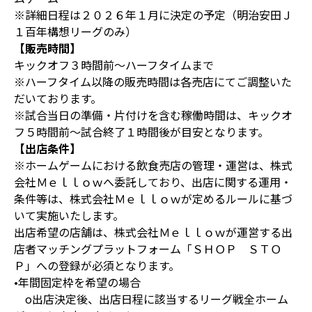
※詳細日程は２０２６年１月に決定の予定（明治安田Ｊ
１百年構想リーグのみ）
【販売時間】
キックオフ３時間前～ハーフタイムまで
※ハーフタイム以降の販売時間は各売店にてご調整いた
だいております。
※試合当日の準備・片付けを含む稼働時間は、キックオ
フ５時間前～試合終了１時間後が目安となります。
【出店条件】
※ホームゲームにおける飲食売店の管理・運営は、株式
会社Ｍｅｌｌｏｗへ委託しており、出店に関する運用・
条件等は、株式会社Ｍｅｌｌｏｗが定めるルールに基づ
いて実施いたします。
出店希望の店舗は、株式会社Ｍｅｌｌｏｗが運営する出
店者マッチングプラットフォーム「ＳＨＯＰ ＳＴＯ
Ｐ」への登録が必須となります。
•年間固定枠を希望の場合
o出店決定後、出店日程に該当するリーグ戦全ホーム