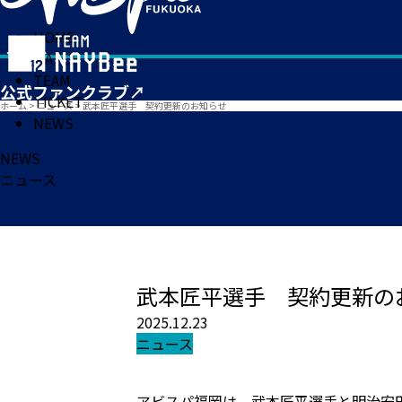
HOME
MATCH
TEAM
TICKET
ホーム
>
ニュース
>
武本匠平選手 契約更新のお知らせ
NEWS
NEWS
ニュース
武本匠平選手 契約更新の
2025.12.23
ニュース
アビスパ福岡は、武本匠平選手と明治安