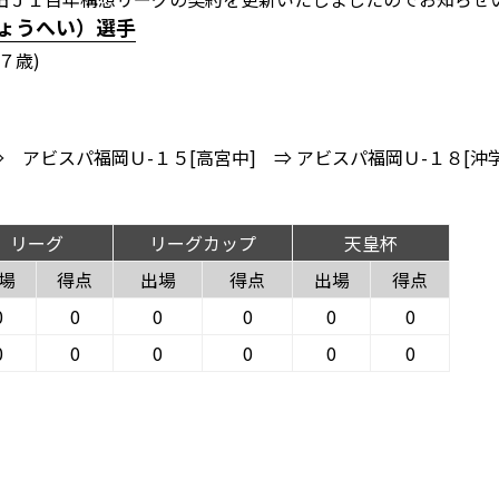
しょうへい）選手
７歳)
 アビスパ福岡Ｕ-１５[高宮中] ⇒ アビスパ福岡Ｕ-１８[沖
リーグ
リーグカップ
天皇杯
場
得点
出場
得点
出場
得点
0
0
0
0
0
0
0
0
0
0
0
0