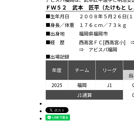
ＦＷ５２ 武本 匠平（たけもと 
■生年月日
２００８年５月２６日(１
■身長／体重
１７６ｃｍ／７３ｋｇ
■出身地
福岡県福岡市
■経 歴
西高宮ＦＣ[西高宮小] ⇒
⇒ アビスパ福岡
■出場記録
年度
チーム
リーグ
出
2025
福岡
J1
J1通算