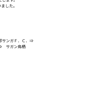
いました。
京都サンガＦ．Ｃ．⇒
⇒ サガン鳥栖