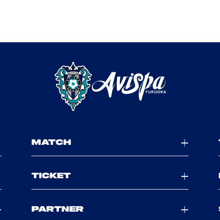
MATCH
TICKET
PARTNER