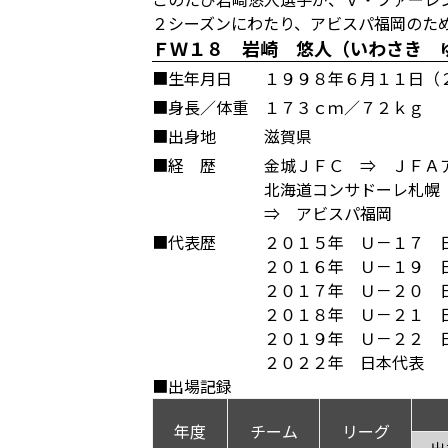
２シーズンにわたり、アビスパ福岡のた
ＦＷ１８ 岩崎 悠人（いわさき 
■生年月日
１９９８年６月１１日（
■身長／体重
１７３ｃｍ／７２ｋｇ
■出身地
滋賀県
■経 歴
金城ＪＦＣ ⇒ ＪＦＡ
北海道コンサドーレ札幌
⇒ アビスパ福岡
■代表歴
２０１５年 Ｕ－１７ 
２０１６年 Ｕ－１９ 
２０１７年 Ｕ－２０ 
２０１８年 Ｕ－２１ 
２０１９年 Ｕ－２２ 
２０２２年 日本代表
■出場記録
年度
チーム
リーグ