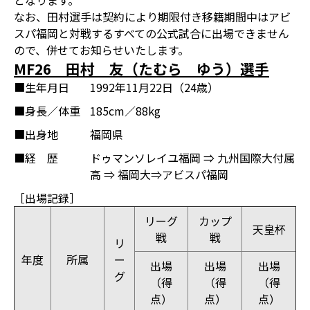
となります。
なお、田村選手は契約により期限付き移籍期間中はアビ
スパ福岡と対戦するすべての公式試合に出場できません
ので、併せてお知らせいたします。
MF26 田村 友（たむら ゆう）選手
■生年月日
1992年11月22日（24歳）
■身長／体重
185cm／88kg
■出身地
福岡県
■経 歴
ドゥマンソレイユ福岡 ⇒ 九州国際大付属
高 ⇒ 福岡大⇒アビスパ福岡
［出場記録］
リーグ
カップ
天皇杯
戦
戦
リ
年度
所属
ー
出場
出場
出場
グ
（得
（得
（得
点）
点）
点）