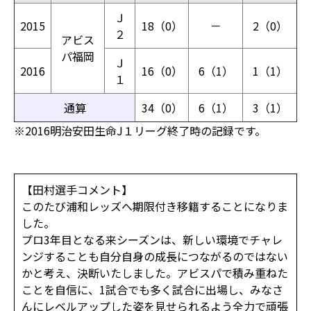
Ｊ
2015
18（0）
－
2（0）
２
アビス
パ福岡
Ｊ
2016
16（0）
6（1）
1（1）
１
通算
34（0）
6（1）
3（1）
※2016明治安田生命J１リーグ終了時の記録です。
【田村選手コメント】
このたび浦和レッズへ期限付き移籍することになりま
した。
プロ3年目となる来シーズンは、新しい環境でチャレ
ンジすることも自分自身の成長につながるのではない
かと考え、決断いたしました。アビスパで積み重ねた
ことを自信に、1試合でも多く試合に出場し、みなさ
んにレベルアップした姿を見せられるよう全力で頑張