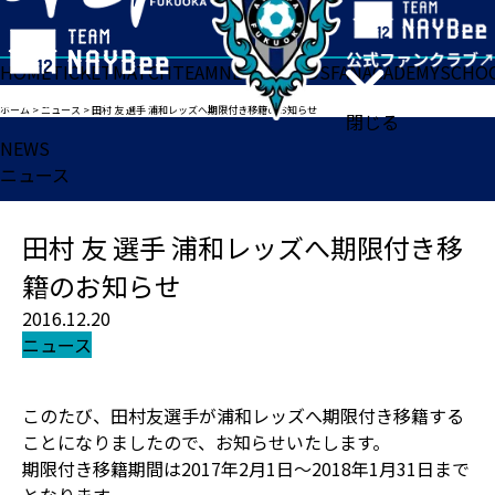
HOME
TICKET
MATCH
TEAM
NEWS
GOODS
FAN
ACADEMY
SCHO
ホーム
>
ニュース
>
田村 友 選手 浦和レッズへ期限付き移籍のお知らせ
閉じる
NEWS
ニュース
田村 友 選手 浦和レッズへ期限付き移
籍のお知らせ
2016.12.20
ニュース
このたび、田村友選手が浦和レッズへ期限付き移籍する
ことになりましたので、お知らせいたします。
期限付き移籍期間は2017年2月1日～2018年1月31日まで